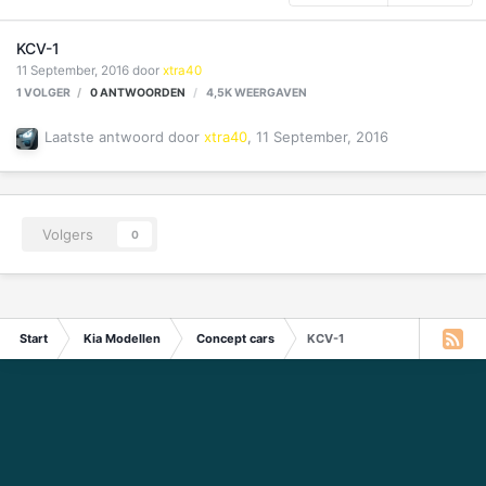
KCV-1
11 September, 2016
door
xtra40
1 VOLGER
0
ANTWOORDEN
4,5K
WEERGAVEN
Laatste antwoord door
xtra40
,
11 September, 2016
Volgers
0
Start
Kia Modellen
Concept cars
KCV-1