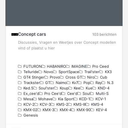
Concept cars
103 berichten
Discussies, Vragen en Weetjes over Concept modellen
vind of plaatst u hier
FUTURON
HABANIRO
IMAGINE
Pro Ceed
Telluride
Novo
SportSpace
Trail'ster
KX3
GT4 Stinger
Provo
Cross GT
Niro
Cub
Trackster
GT
Naimo
Kv7
Pop
Ray
N.3
Ked.5
Soul'ster
Koup
Kee
Kue
KND-4
Ex_cee'd
Pro Cee'd
Cee'd
Soul
Multi-S
Mesa
Mohave
Kia Sport
KCD-1
KCV-1
KCV-2
KCV-3
KMS-2
KMS-III
KMS-4
KMX-02
KMX-3
KMX-4
KMX-90
KEV-4
Genesis