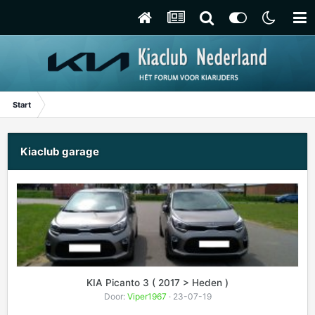
Start
Kiaclub garage
KIA Picanto 3 ( 2017 > Heden )
Door:
Viper1967
· 23-07-19