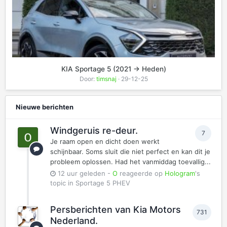
KIA Sportage 5 (2021 -> Heden)
Door:
timsnaj
· 29-12-25
Nieuwe berichten
Windgeruis re-deur.
7
Je raam open en dicht doen werkt
schijnbaar. Soms sluit die niet perfect en kan dit je
probleem oplossen. Had het vanmiddag toevallig...
12 uur geleden
-
O
reageerde op
Hologram
's
topic in
Sportage 5 PHEV
Persberichten van Kia Motors
731
Nederland.