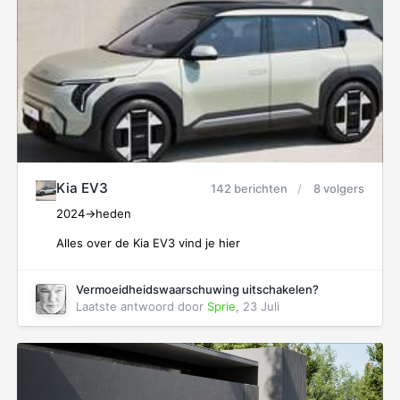
Kia EV3
142 berichten
8 volgers
2024->heden
Alles over de Kia EV3 vind je hier
Vermoeidheidswaarschuwing uitschakelen?
Laatste antwoord door
Sprie
,
23 Juli