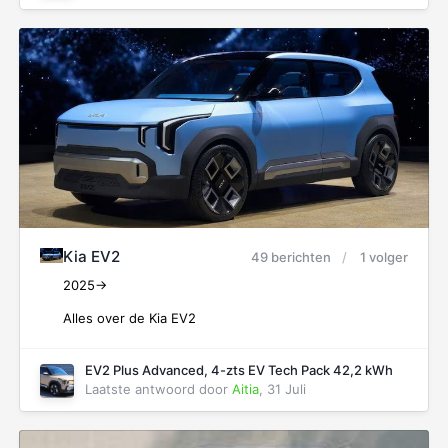
Kia EV2
49 berichten
1 volger
2025->
Alles over de Kia EV2
EV2 Plus Advanced, 4-zts EV Tech Pack 42,2 kWh
Laatste antwoord door
Aitia
,
31 Juli