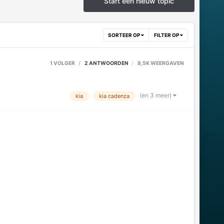
Start een nieuw topic
SORTEER OP
FILTER OP
1 VOLGER
2
ANTWOORDEN
8,5K
WEERGAVEN
(en 3 meer)
kia
kia cadenza