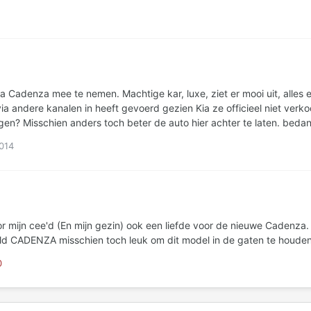
n heeft gevoerd gezien Kia ze officieel niet verkoopt. Iemand enig idee of de onderdelen makkel
verkrijgen zijn of waar ik dit na zou kunnen vragen? Misschien anders toch beter de
014
n gezin) ook een liefde voor de nieuwe Cadenza. Kia heeft een leuke site gemaakt om dit nieuw model t
promoten: Connecting to the new dynamic world CADENZA misschien toch leuk om dit model in de gaten te houde
0