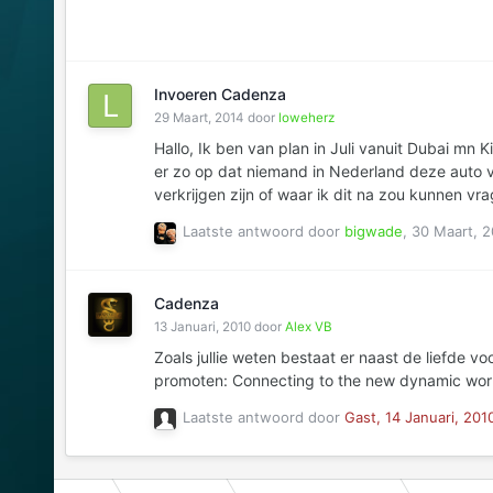
Invoeren Cadenza
29 Maart, 2014
door
loweherz
Hallo, Ik ben van plan in Juli vanuit Dubai mn Kia Cadenza mee te nemen. Machtige kar, luxe, ziet er mooi uit, alles erop en eraan, wellicht een wat te zware motor.. Het lijkt
er zo op dat niemand in Nederland deze auto via andere kanalen i
Laatste antwoord door
bigwade
,
30 Maart, 2
Cadenza
13 Januari, 2010
door
Alex VB
Zoals jullie weten bestaat er naast de liefde voor mijn cee'd (En mij
Laatste antwoord door
Gast,
14 Januari, 201