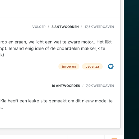
1 VOLGER
8
ANTWOORDEN
17,5K
WEERGAVEN
ijk te
 auto hier achter te laten. bedankt.
invoeren
cadenza
19
ANTWOORDEN
7,9K
WEERGAVEN
e
n..