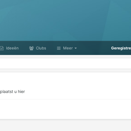
Ideeën
Clubs
Meer
Geregistr
laatst u hier