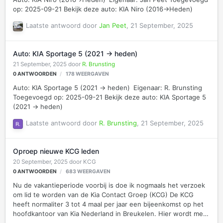
op: 2025-09-21 Bekijk deze auto: KIA Niro (2016->Heden)
Laatste antwoord door
Jan Peet
,
21 September, 2025
Auto: KIA Sportage 5 (2021 -> heden)
21 September, 2025
door
R. Brunsting
0
ANTWOORDEN
178
WEERGAVEN
Auto: KIA Sportage 5 (2021 -> heden) Eigenaar: R. Brunsting
Toegevoegd op: 2025-09-21 Bekijk deze auto: KIA Sportage 5
(2021 -> heden)
Laatste antwoord door
R. Brunsting
,
21 September, 2025
Oproep nieuwe KCG leden
20 September, 2025
door
KCG
0
ANTWOORDEN
683
WEERGAVEN
Nu de vakantieperiode voorbij is doe ik nogmaals het verzoek
om lid te worden van de Kia Contact Groep (KCG) De KCG
heeft normaliter 3 tot 4 maal per jaar een bijeenkomst op het
hoofdkantoor van Kia Nederland in Breukelen. Hier wordt met