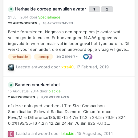
Herhaalde oproep aanvullen avatar
1
2
21 Juli, 2014
door
Specialmade
29
ANTWOORDEN
18,4K
WEERGAVEN
Beste forumleden, Nogmaals een oproep om je avatar wat
vollediger in te vullen. Er hoeven geen N.A.W. gegevens
ingevuld te worden maar vul in ieder geval het type auto in. Dit
werkt voor een ander, die een antwoord op je vraag wil geven
wat makkelijker. Grtz. Specialmade
(en 2 meer)
herhaalde
oproep
Laatste antwoord door
xtra40
,
17 Februari, 2019
Banden omrekentabel
15 Augustus, 2014
door
blackie
2
ANTWOORDEN
9,2K
WEERGAVEN
of deze ook goed voorbeeld Tire Size Comparison
Specification Sidewall Radius Diameter Circumference
Revs/Mile Difference185/65-15 4.7in 12.2in 24.5in 76.9in 824
0.0%195/55-16 4.2in 12.2in 24.4in 76.8in 825 -0.1%
http://www.gbshop.nl/content/informatie/technische-
Laatste antwoord door
blackie
,
15 Augustus, 2014
info/omwisselingsberekening.htm