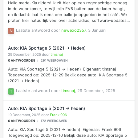
Hallo mede-Kia rijders! Ik zit hier op een regenachtige zondag
in de woonkamer, terwijl mijn EV6 buiten aan de lader hangt,
en ik dacht: laat ik eens een balletje opgooien in het café. We
praten hier natuurlijk veel over actieradius, software-updates
van het navigatiesysteem en of die nieuwe Sportage nou echt
Laatste antwoord door
newexo2357
,
3 Januari
lekkerder rijdt dan de vorige, maar ik ben eigenlijk wel
benieuwd wat jullie doen als je niét in de auto zit. Naast mijn
liefde voor techniek op de weg, heb ik namelijk een nogal uit
Auto: KIA Sportage 5 (2021 -> Heden)
de hand gelopen hobby in de "digitale motorkappen". Ik ben zo
29 December, 2025
door
timsnaj
iemand die in zijn vrije tijd vaker met een schroevendraaier in
0
ANTWOORDEN
291
WEERGAVEN
een serverkast zit dan onder de …
Auto: KIA Sportage 5 (2021 -> Heden) Eigenaar: timsnaj
Toegevoegd op: 2025-12-29 Bekijk deze auto: KIA Sportage 5
(2021 -> Heden)
Laatste antwoord door
timsnaj
,
29 December, 2025
Auto: KIA Sportage 5 (2021 -> heden)
10 December, 2025
door
Frank 906
0
ANTWOORDEN
172
WEERGAVEN
Auto: KIA Sportage 5 (2021 -> heden) Eigenaar: Frank 906
Toegevoegd op: 2025-12-10 Bekijk deze auto: KIA Sportage 5