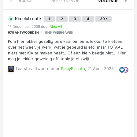
VORIGE
Pagina 1 van 78
VOLGENDE
Kia club café
1
2
3
4
39
17 December, 2009
door
Alex VB
970
ANTWOORDEN
184K
WEERGAVEN
Kom hier lekker gezellig bij elkaar om eens lekker te kletsen
over het weer, je werk, wat je gebeurd is etc, maar TOTAAL
niets met KIA te maken heeft.. Of een klein beetje niet... Hier
mag je lekker geweldig off-topic je ei kwijt..
Laatste antwoord door
SpicyPicanto
,
21 April, 2025