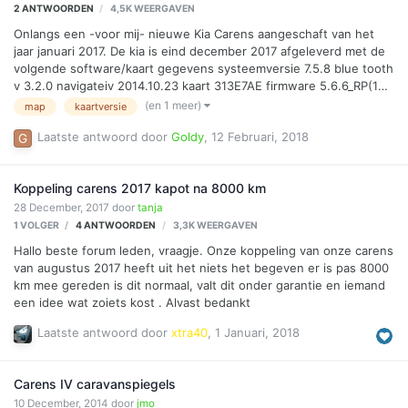
2
ANTWOORDEN
4,5K
WEERGAVEN
Onlangs een -voor mij- nieuwe Kia Carens aangeschaft van het
jaar januari 2017. De kia is eind december 2017 afgeleverd met de
volgende software/kaart gegevens systeemversie 7.5.8 blue tooth
v 3.2.0 navigateiv 2014.10.23 kaart 313E7AE firmware 5.6.6_RP(18)
Op mijn verzoek is gisteren een update uitgevoerd. -Dit duurt wel
(en 1 meer)
map
kaartversie
ontzettend lang...! 2 uur- Nu is de versie: systeem 7.5.8 bluetooth
Laatste antwoord door
Goldy
,
12 Februari, 2018
3.2.2 navigatie EU.09.46.67 kaart 415E7AB firmware 5.6.7_RP(18) Ik
neem aan dat dit nu de laatste versie is maar kan dat nergens
echt …
Koppeling carens 2017 kapot na 8000 km
28 December, 2017
door
tanja
1 VOLGER
4
ANTWOORDEN
3,3K
WEERGAVEN
Hallo beste forum leden, vraagje. Onze koppeling van onze carens
van augustus 2017 heeft uit het niets het begeven er is pas 8000
km mee gereden is dit normaal, valt dit onder garantie en iemand
een idee wat zoiets kost . Alvast bedankt
Laatste antwoord door
xtra40
,
1 Januari, 2018
Carens IV caravanspiegels
10 December, 2014
door
jmo