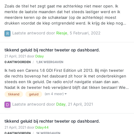
Zoals de titel het zegt gaat me achterklep niet meer open. Ik
merkte de laatste maanden dat het steeds lastiger werd en ik
meerdere keren op de schakelaar (op de achterklep) moest
drukken voordat de klep ontgrendeld werd. Ik krijg de klep nog
wel open vanuit binnen via de noodontgrendelaar. Nu heb ik snel
Laatste antwoord door
Riesje
,
5 Februari, 2022
even onder de afdekplaten gekeken van de achterklep maar via
die weg kom ik geloof ik niet bij de schakelaar (elektrisch). Ik kan
zo wel bij het mechanisme komen maar ik vermoed dat het daar
tikkend geluid bij rechter tweeter op dashboard.
niet inzit. Ik heb gezocht op internet en ik heb de service manual
21 April, 2021
door
Dday
gevonden. Maar ook hierin kan ik niet vinden hoe ik bij de
0
ANTWOORDEN
1,8K
WEERGAVEN
elektrische schakelaar kan komen. (of ik heb niet …
Ik heb een Carens 1.6 GDI First Edition uit 2013. Bij mijn tweeter
die rechts bovenop het dasboard zit hoor ik met onderbrekingen
steeds een tik geluid. De radio en/of navigatie staan dan aan.
Nadat ik de tweeter heb verwijderd blijft dat tikken bestaan! Wie
heeft een idee wat de oorzaak kan zijn? Hans Holstege
(en 4 meer)
tikkend
geluid
Laatste antwoord door
Dday
,
21 April, 2021
tikkend geluid bij rechter tweeter op dashboard.
21 April, 2021
door
Dday44
0
ANTWOORDEN
1K
WEERGAVEN