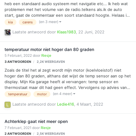
heb een standaard audio systeem met navigatie etc... Ik heb wat
problemen met het volume van de radio.telkens als.ik de auto
start, gaat de commentaar een soort standaard hoogte. Helaas is
die standaard hoogte keihard. Het is nogal storend. In het boekje
(en 3 meer)
kia
carens
en in het audiosysteem zelf kan ik niet echt wat vinden.. hopelijk
Laatste antwoord door
Klaas1983
,
22 Juni, 2022
weet iemand raad.
temperatuur motor niet hoger dan 80 graden
5 Februari, 2022
door
Riesje
3
ANTWOORDEN
2,2K
WEERGAVEN
Zoals de titel het al zegt wordt mijn motor (koelvloeistof) niet
hoger dan 80 graden, althans dat wijst de temp sensor aan op het
display. Mijn Kia garage heeft al vervangen: temp sensor en
thermostaat maar dit had geen effect. Vervolgens op advies van
Kia nl is het console vervangen, ook had dit geen effect. De
(en 4 meer)
temperatuur
motor
garage weet het niet meer, ze zeggen dat alles werkt zoals het
Laatste antwoord door
Ledie416
,
4 Maart, 2022
moet. wellicht heeft iemand hier nog suggesties?
Achterklep gaat niet meer open
7 Februari, 2021
door
Riesje
2
ANTWOORDEN
2,5K
WEERGAVEN