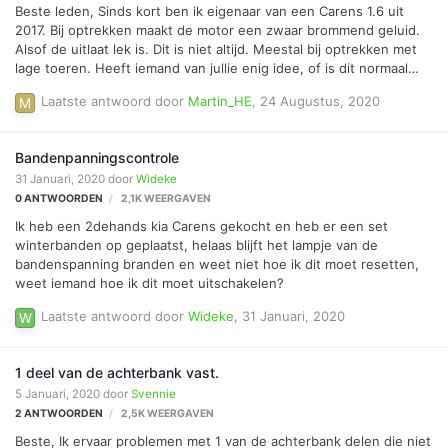
Beste leden, Sinds kort ben ik eigenaar van een Carens 1.6 uit
2017. Bij optrekken maakt de motor een zwaar brommend geluid.
Alsof de uitlaat lek is. Dit is niet altijd. Meestal bij optrekken met
lage toeren. Heeft iemand van jullie enig idee, of is dit normaal
geluid?
Laatste antwoord door
Martin_HE
,
24 Augustus, 2020
Bandenpanningscontrole
31 Januari, 2020
door
Wideke
0
ANTWOORDEN
2,1K
WEERGAVEN
Ik heb een 2dehands kia Carens gekocht en heb er een set
winterbanden op geplaatst, helaas blijft het lampje van de
bandenspanning branden en weet niet hoe ik dit moet resetten,
weet iemand hoe ik dit moet uitschakelen?
Laatste antwoord door
Wideke
,
31 Januari, 2020
1 deel van de achterbank vast.
5 Januari, 2020
door
Svennie
2
ANTWOORDEN
2,5K
WEERGAVEN
Beste, Ik ervaar problemen met 1 van de achterbank delen die niet