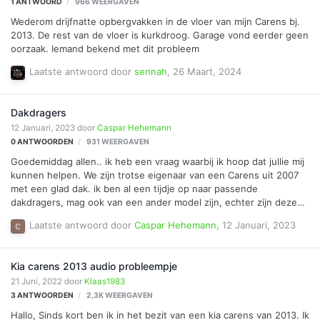
1
ANTWOORD
966
WEERGAVEN
Wederom drijfnatte opbergvakken in de vloer van mijn Carens bj.
2013. De rest van de vloer is kurkdroog. Garage vond eerder geen
oorzaak. Iemand bekend met dit probleem
Laatste antwoord door
sennah
,
26 Maart, 2024
Dakdragers
12 Januari, 2023
door
Caspar Hehemann
0
ANTWOORDEN
931
WEERGAVEN
Goedemiddag allen.. ik heb een vraag waarbij ik hoop dat jullie mij
kunnen helpen. We zijn trotse eigenaar van een Carens uit 2007
met een glad dak. ik ben al een tijdje op naar passende
dakdragers, mag ook van een ander model zijn, echter zijn deze
niet te vinden. Heeft er iemand de gouden tip>
Laatste antwoord door
Caspar Hehemann
,
12 Januari, 2023
Kia carens 2013 audio probleempje
21 Juni, 2022
door
Klaas1983
3
ANTWOORDEN
2,3K
WEERGAVEN
Hallo, Sinds kort ben ik in het bezit van een kia carens van 2013. Ik