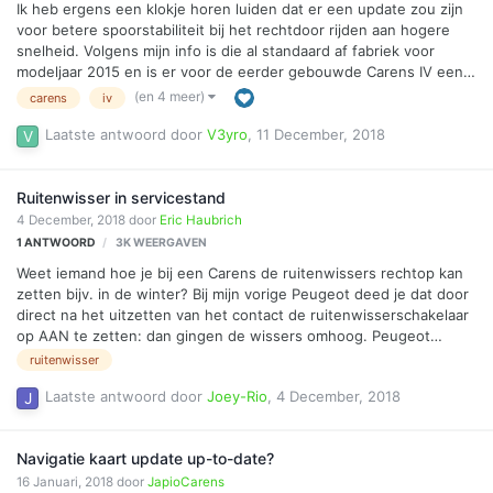
Ik heb ergens een klokje horen luiden dat er een update zou zijn
voor betere spoorstabiliteit bij het rechtdoor rijden aan hogere
snelheid. Volgens mijn info is die al standaard af fabriek voor
modeljaar 2015 en is er voor de eerder gebouwde Carens IV een
update. Weet iemand daar meer over?
(en 4 meer)
carens
iv
Laatste antwoord door
V3yro
,
11 December, 2018
Ruitenwisser in servicestand
4 December, 2018
door
Eric Haubrich
1
ANTWOORD
3K
WEERGAVEN
Weet iemand hoe je bij een Carens de ruitenwissers rechtop kan
zetten bijv. in de winter? Bij mijn vorige Peugeot deed je dat door
direct na het uitzetten van het contact de ruitenwisserschakelaar
op AAN te zetten: dan gingen de wissers omhoog. Peugeot
noemde dat de "servicestand". De Carens doet dat niet en in het
ruitenwisser
instructieboekje vind ik er ook niets over. Iemand ???
Laatste antwoord door
Joey-Rio
,
4 December, 2018
Navigatie kaart update up-to-date?
16 Januari, 2018
door
JapioCarens