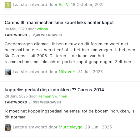
voor deze auto. Heeft hier iemand ervaring met hetzelfde
Laatste antwoord door
RalfV
,
18 Oktober, 2025
probleem? Gr, Ralf Veugelers
Carens III, raammechanisme kabel links achter kapot
30 Mei, 2023
door
Wilson
1
ANTWOORD
2,4K
WEERGAVEN
Goedemorgen allemaal, Ik ben nieuw op dit forum en weet niet
helemaal hoe e.e.a. werkt en/ of ik het hier kan vragen. Ik heb een
Kia Carens III uit 2006. Gisteren is de kabel van het
raammechanisme linksachter portier kapot gesprongen. Zelf ben
ik niet echt handig, maar heeft iemand een idee of dit zelf op te
Laatste antwoord door
Nils-VdH
,
31 Juli, 2025
lossen is of moet ik het aan de garagespecialisten over laten? Ik
heb al gezocht op onderdelen, maar kwam daar niet echt achter
of het alleen een kabelsysteem is of de gehele binnen paneel
koppelinspedaal diep indrukken ?? Carens 2014
vervangen dient. Heeft iemand een tip of idee? Alvast bedankt
28 Juni, 2025
door
Herman Swinnen
voor de reactie.
1
ANTWOORD
355
WEERGAVEN
Ik moet het koppelingspedaal helemaal tot de bodem indrukken, is
dit normaal
Laatste antwoord door
Murcielaygo
,
29 Juni, 2025