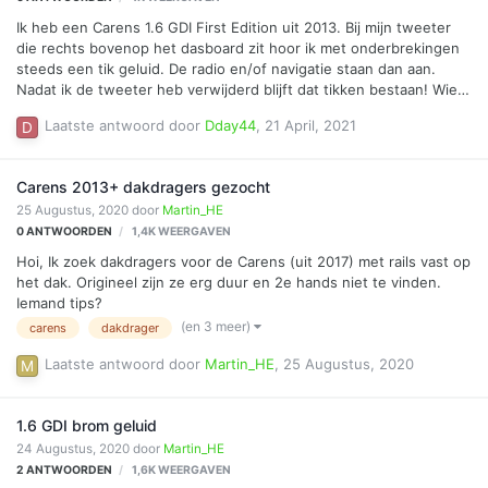
Ik heb een Carens 1.6 GDI First Edition uit 2013. Bij mijn tweeter
die rechts bovenop het dasboard zit hoor ik met onderbrekingen
steeds een tik geluid. De radio en/of navigatie staan dan aan.
Nadat ik de tweeter heb verwijderd blijft dat tikken bestaan! Wie
heeft een idee wat de oorzaak kan zijn? Hans Holstege
Laatste antwoord door
Dday44
,
21 April, 2021
Carens 2013+ dakdragers gezocht
25 Augustus, 2020
door
Martin_HE
0
ANTWOORDEN
1,4K
WEERGAVEN
Hoi, Ik zoek dakdragers voor de Carens (uit 2017) met rails vast op
het dak. Origineel zijn ze erg duur en 2e hands niet te vinden.
Iemand tips?
(en 3 meer)
carens
dakdrager
Laatste antwoord door
Martin_HE
,
25 Augustus, 2020
1.6 GDI brom geluid
24 Augustus, 2020
door
Martin_HE
2
ANTWOORDEN
1,6K
WEERGAVEN