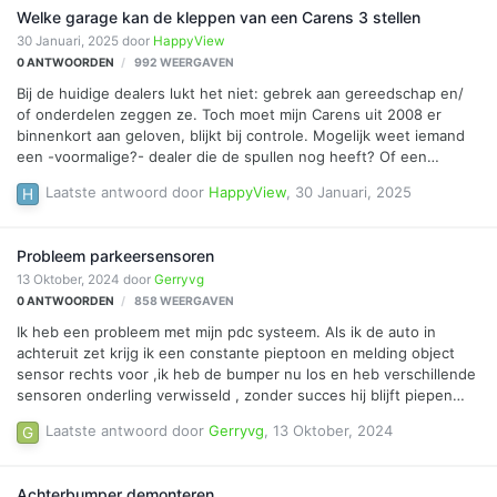
Welke garage kan de kleppen van een Carens 3 stellen
30 Januari, 2025
door
HappyView
0
ANTWOORDEN
992
WEERGAVEN
Bij de huidige dealers lukt het niet: gebrek aan gereedschap en/
of onderdelen zeggen ze. Toch moet mijn Carens uit 2008 er
binnenkort aan geloven, blijkt bij controle. Mogelijk weet iemand
een -voormalige?- dealer die de spullen nog heeft? Of een
specialist?
Laatste antwoord door
HappyView
,
30 Januari, 2025
Probleem parkeersensoren
13 Oktober, 2024
door
Gerryvg
0
ANTWOORDEN
858
WEERGAVEN
Ik heb een probleem met mijn pdc systeem. Als ik de auto in
achteruit zet krijg ik een constante pieptoon en melding object
sensor rechts voor ,ik heb de bumper nu los en heb verschillende
sensoren onderling verwisseld , zonder succes hij blijft piepen
rechts voor. De sensors heb ik doorgemeten met een multimeter
Laatste antwoord door
Gerryvg
,
13 Oktober, 2024
en deze zijn goed. door dat de pdc een object detecteerd werkt
volgens mij de camera achter niet en ook het automatisch
inparkeren doet hij niet iemand een idee?
Achterbumper demonteren