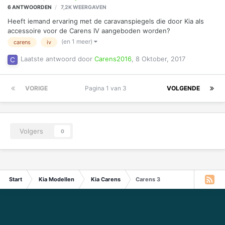
6
ANTWOORDEN
7,2K
WEERGAVEN
Heeft iemand ervaring met de caravanspiegels die door Kia als
accessoire voor de Carens IV aangeboden worden?
(en 1 meer)
carens
iv
Laatste antwoord door
Carens2016
,
8 Oktober, 2017
VORIGE
Pagina 1 van 3
VOLGENDE
Volgers
0
Start
Kia Modellen
Kia Carens
Carens 3