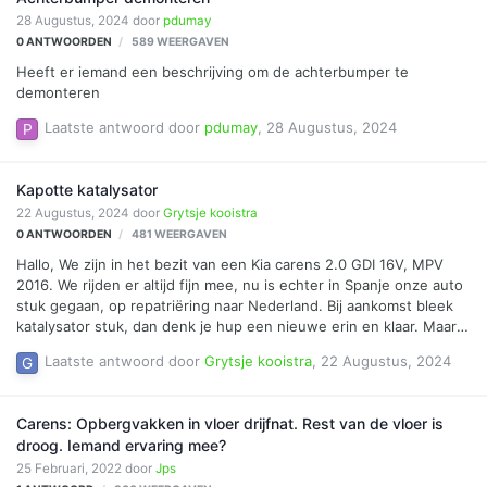
28 Augustus, 2024
door
pdumay
0
ANTWOORDEN
589
WEERGAVEN
Heeft er iemand een beschrijving om de achterbumper te
demonteren
Laatste antwoord door
pdumay
,
28 Augustus, 2024
Kapotte katalysator
22 Augustus, 2024
door
Grytsje kooistra
0
ANTWOORDEN
481
WEERGAVEN
Hallo, We zijn in het bezit van een Kia carens 2.0 GDI 16V, MPV
2016. We rijden er altijd fijn mee, nu is echter in Spanje onze auto
stuk gegaan, op repatriëring naar Nederland. Bij aankomst bleek
katalysator stuk, dan denk je hup een nieuwe erin en klaar. Maar
dan komt het er zijn geen nieuwe of 2e hands katalysators voor
Laatste antwoord door
Grytsje kooistra
,
22 Augustus, 2024
onze auto te vinden, niet in de Benelux. Garage heeft contact
gehad met KIA en we kunnen dan via hun nog aan 1 komen voor
het bedrag van €3599,- excl BTW, slik en dan moet hij er nog
Carens: Opbergvakken in vloer drijfnat. Rest van de vloer is
ingezet worden. Dit is een absurd hoog bedrag voor een
droog. Iemand ervaring mee?
katalysator, zijn er meer mensen met dit probleem, dan horen we
25 Februari, 2022
door
Jps
het graag. motorcode G4…