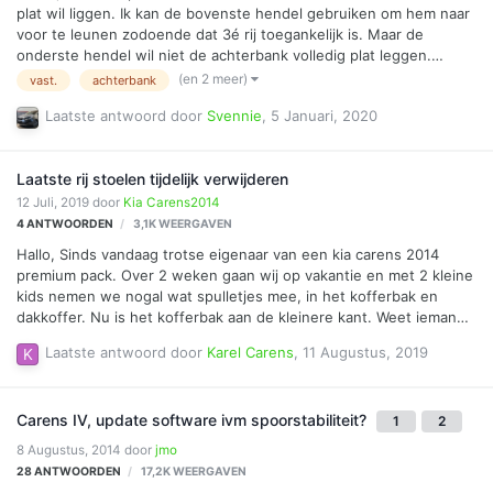
plat wil liggen. Ik kan de bovenste hendel gebruiken om hem naar
voor te leunen zodoende dat 3é rij toegankelijk is. Maar de
onderste hendel wil niet de achterbank volledig plat leggen.
Iemand dit al reeds voor had? Eventueel oplossing? Google heeft
(en 2 meer)
vast.
achterbank
me nog niet veel bijgeleerd en Youtube een handleiding gezien
Laatste antwoord door
Svennie
,
5 Januari, 2020
van een ander model Kia waarbij er probleem was met de
bovenste hendel een kabeltje los zat. Thx Svennie
Laatste rij stoelen tijdelijk verwijderen
12 Juli, 2019
door
Kia Carens2014
4
ANTWOORDEN
3,1K
WEERGAVEN
Hallo, Sinds vandaag trotse eigenaar van een kia carens 2014
premium pack. Over 2 weken gaan wij op vakantie en met 2 kleine
kids nemen we nogal wat spulletjes mee, in het kofferbak en
dakkoffer. Nu is het kofferbak aan de kleinere kant. Weet iemand
hoe ik de kofferbak stoelen kan verwijderen tijdelijk? Bedankt
Laatste antwoord door
Karel Carens
,
11 Augustus, 2019
alvast. Groetjes
Carens IV, update software ivm spoorstabiliteit?
1
2
8 Augustus, 2014
door
jmo
28
ANTWOORDEN
17,2K
WEERGAVEN