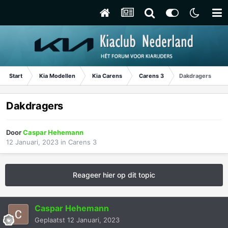
Start
Kia Modellen
Kia Carens
Carens 3
Dakdragers
Dakdragers
Door
Caspar Hehemann
12 Januari, 2023
in
Carens 3
Reageer hier op dit topic
Caspar Hehemann
Geplaatst
12 Januari, 2023