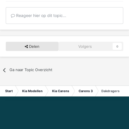
Reageer hier op dit topic...
Delen
Volgers
0
Ga naar Topic Overzicht
Start
Kia Modellen
Kia Carens
Carens 3
Dakdragers