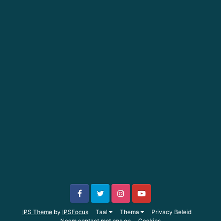
IPS Theme
by
IPSFocus
Taal
Thema
Privacy Beleid
Neem contact met ons op
Cookies