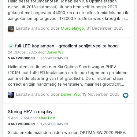
Hallo beste forumgenoten, Ik heb een Kia Optima station
diesel uit 2018 (automaat). Ik heb hem zelf in begin 2020
gekocht met ongeveer 44000 km op de teller. Inmiddels ben ik
aangekomen op ongeveer 172000 km. Deze week kreeg ik in
de garage te horen "dat mijn koppeling het op begint te geven
Laatste antwoord door
Murcielaygo
,
31 December, 2025
en dat ik waarschijnlijk in 2026 ergens er wel aan moet
geloven". Reparatie ergens tussen de 3000 en 5000 euro
(grove schatting). Nu heb ik hiervoor een Volvo XC70 gehad
full-LED koplampen - grootlicht schijnt veel te hoog
en met veel plezier naar de 364000 km gereden, daarvoor een
24 Oktober, 2025
door
Daniel Wu
Nissan Primera die net de 328000 km aangetikt had. Ik doe
5
ANTWOORDEN
865
WEERGAVEN
dus best een tijdje met een auto zullen we maar zeggen.
MAARRRR, nu de 500…
Hallo allemaal, Ik heb een Kia Optima Sportswagon PHEV
(2019) met full-LED koplampen en ik loop tegen een probleem
aan met de afstelling van het grootlicht. De dimlichten staan
correct en zijn handmatig te verstellen, maar het grootlicht
schijnt veel te hoog – alsof het “over” de lichtbundel van de
Laatste antwoord door
Daniel Wu
,
19 November, 2025
dimlichten heen gaat. Handmatig afstellen helpt niet, omdat
hiermee alleen de dimlichten worden aangepast, terwijl het
grootlicht blijkbaar softwarematig/ECU-matig is ingesteld. Op
Storing HEV in display
een Pools Kia-forum wordt beschreven dat dit probleem vaker
9 April, 2024
door
Mark Post
voorkomt bij de Optima met LED-koplampen en dat de oorzaak
3
ANTWOORDEN
1,7K
WEERGAVEN
in de systeeminstellingen zit (o.a. verkeerde land-/regio-
configu…
Sinds enkele maanden rijden we een OPTIMA SW 2020 PHEV.