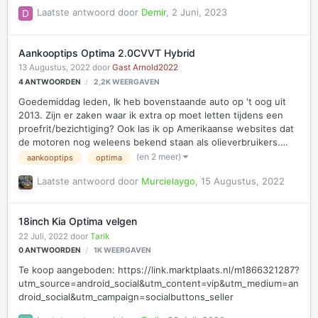
handmatig via de map mijn plek selecteer dan geeft het
Laatste antwoord door
Demir
,
2 Juni, 2023
systeem mij wel gewoon een route. Waarom kan ik het niet
selecteren tijdens het intypen van mijn adres???
Aankooptips Optima 2.0CVVT Hybrid
13 Augustus, 2022
door
Gast Arnold2022
4
ANTWOORDEN
2,2K
WEERGAVEN
Goedemiddag leden, Ik heb bovenstaande auto op 't oog uit
2013. Zijn er zaken waar ik extra op moet letten tijdens een
proefrit/bezichtiging? Ook las ik op Amerikaanse websites dat
de motoren nog weleens bekend staan als olieverbruikers.
Echter heb ik geen Nederlandse bron gevonden die dit ook
(en 2 meer)
aankooptips
optima
bevestigd. Is dit daadwerkelijk een gekend probleem? Alvast
Laatste antwoord door
Murcielaygo
,
15 Augustus, 2022
dank!
18inch Kia Optima velgen
22 Juli, 2022
door
Tarik
0
ANTWOORDEN
1K
WEERGAVEN
Te koop aangeboden: https://link.marktplaats.nl/m1866321287?
utm_source=android_social&utm_content=vip&utm_medium=an
droid_social&utm_campaign=socialbuttons_seller