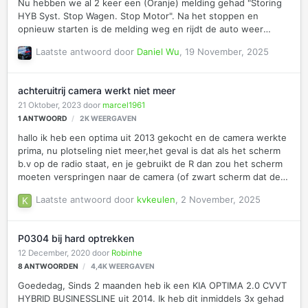
Nu hebben we al 2 keer een (Oranje) melding gehad "Storing
HYB Syst. Stop Wagen. Stop Motor". Na het stoppen en
opnieuw starten is de melding weg en rijdt de auto weer
normaal. De dealer heeft geen foutmelding kunnen vinden in
Laatste antwoord door
Daniel Wu
,
19 November, 2025
het systeem. Toeval is dat ik eerst een SSC foutmelding kreeg
en meteen de storing hybrid..... Iemand ervaring hiermee? Of
waar ze naar kunnen kijken vanuit de dealer. Dank.
achteruitrij camera werkt niet meer
21 Oktober, 2023
door
marcel1961
1
ANTWOORD
2K
WEERGAVEN
hallo ik heb een optima uit 2013 gekocht en de camera werkte
prima, nu plotseling niet meer,het geval is dat als het scherm
b.v op de radio staat, en je gebruikt de R dan zou het scherm
moeten verspringen naar de camera (of zwart scherm dat de
cam stuk is) maar er gebeurt verder niets met verspringen van
Laatste antwoord door
kvkeulen
,
2 November, 2025
scherm, het scherm blijft op radio staan. zelf denk ik dat het
niet aan de camera ligt maar aan iets van een relais in de
automaatbak die schakelt naar de camera als de automaat in
P0304 bij hard optrekken
de R wordt gezet, nu is mijn vraag , weet iemand of dit ook het
12 December, 2020
door
Robinhe
defect kan zijn, en waar zit dit relais dan en is het vervangbaar,
8
ANTWOORDEN
4,4K
WEERGAVEN
ik heb wel een nieuwe camera besteld maar om onnodig deze
te v…
Goededag, Sinds 2 maanden heb ik een KIA OPTIMA 2.0 CVVT
HYBRID BUSINESSLINE uit 2014. Ik heb dit inmiddels 3x gehad