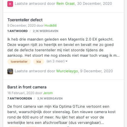
Laatste antwoord door
Rein Graat
,
30 December, 2020
Toerenteller defect
9 December, 2020
door
Hvdk66
1
ANTWOORD
2,1K
WEERGAVEN
Ik heb drie maanden geleden een Magentis 2.0 EX gekocht.
Deze wagen rijdt zo heerlijk en beviel en bevalt me zo goed
dat de defecte toerenteller mij niet stoorde tijdens de
aankoop. Het stoort me nog steeds niet maar toch vraag ik me
af wat de oorzaak zou kunnen zijn en of een dergelijke
(en 3 meer)
toerenteller
kia
reparatie duur is? Bij voorbaat dank. H
Laatste antwoord door
Murcielaygo
,
9 December, 2020
Barst in front camera
18 Februari, 2020
door
Jerom
7
ANTWOORDEN
3,1K
WEERGAVEN
De front camera van mijn Kia Optima GTLine vertoont een
barst, waarschijnlijk door steenslag. Een nieuwe camera kost
rond de 600 euro of meer. Nu lijkt het alsof er voor de
werkelijke lens een afschroefbaar (dus vervangbaar)