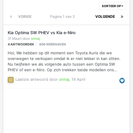
SORTEER OP
VORIGE
Pagina 1 van 3
VOLGENDE
Kia Optima SW PHEV vs Kia e-Niro
31 Maart
door
onnaj
4
ANTWOORDEN
806
WEERGAVEN
Hoi, We hebben op dit moment een Toyota Auris die we
overwegen te verkopen omdat ik er niet lekker in kan zitten.
Nu twijfelen we als volgende auto tussen een Optima SW
PHEV of een e-Niro. Op zich trekken beide modellen ons
enorm en vinden het lastig een keuze te maken. We rijden
Laatste antwoord door
onnaj
,
14 April
maar zo'n 7500km per jaar dus de brandstof zijn de kosten
niet. Wel is het natuurlijk fijn dat je bij de PHEV altijd weer snel
volzit qua brandstof maar de e-Niro laadt natuurlijk relatief
langzaam. Thuis kunnen we makkelijk een laadpaal maken,
maar voor op vakanties ben je dan wel lang aan het wachten.
Verder lees ik dat de PHEV als de batterij leeg is er een zware
d…