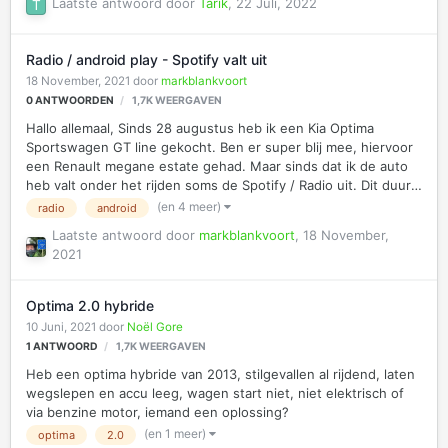
Laatste antwoord door
Tarik
,
22 Juli, 2022
Radio / android play - Spotify valt uit
18 November, 2021
door
markblankvoort
0
ANTWOORDEN
1,7K
WEERGAVEN
Hallo allemaal, Sinds 28 augustus heb ik een Kia Optima
Sportswagen GT line gekocht. Ben er super blij mee, hiervoor
een Renault megane estate gehad. Maar sinds dat ik de auto
heb valt onder het rijden soms de Spotify / Radio uit. Dit duurt
een lange tijd ( 30 Min of langer) daarna komt het geluid in
(en 4 meer)
radio
android
een keer weer terug. De spraak bediening werkt nog wel en
Laatste antwoord door
markblankvoort
,
18 November,
praat ook terug. Ook als ik mijn mobiel niet aansluit is de radio
2021
een keer uitgevallen, Als ik dan de auto uitzet voor een
bepaalde tijd en weer aanzet doet alle muziek het weer. Heeft
iemand dit probleem ook gehad? Ik heb al een nieuwe update
Optima 2.0 hybride
gehad van de radio via de Kia dealer, maar dit he…
10 Juni, 2021
door
Noël Gore
1
ANTWOORD
1,7K
WEERGAVEN
Heb een optima hybride van 2013, stilgevallen al rijdend, laten
wegslepen en accu leeg, wagen start niet, niet elektrisch of
via benzine motor, iemand een oplossing?
(en 1 meer)
optima
2.0