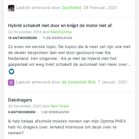
Laatste antwoord door
Zecthekid
,
28 Februari, 2021
Hybrid schakelt niet door en knijpt de motor niet af.
24 November, 2013
door
MarkOptima
15
ANTWOORDEN
11,6K
WEERGAVEN
Zo even mn eerste topic. De topics die ik neer zet zijn ook met
de dealer besproken dan wel door gestuurd naar Kia
Nederland. Het volgende : Als je met de Hybrid met het
gaspedaal vol weg trekt schakelt de automaat niet meer over.
Het toeren tal loop gevaarlijk hoog op en moet als het ware
met je voet schakelen. Dwz. gas lossen om de auto te laten
schakelen. Daarbij is het ook nog zo dat het gas niet direct
Laatste antwoord door
de zoveelste Rob
,
7 Januari, 2021
geknepen wordt, als je het gaspedaal los laat. Dat doet de
auto ook als je even kort flink gas geeft en het pedaal los laat,
Dakdragers
je schrikt je rot. Iemand de zelfde ervaring. Volgens de dealer
zijn er reeds meer klachten over gekomen en is dit voor ge…
30 December, 2020
door
Rein Graat
0
ANTWOORDEN
1,4K
WEERGAVEN
Ik heb helaas afscheid moeten nemen van mijn Optima PHEV.
heb nu dragers over. iemand interesse om deze over te
nemen?