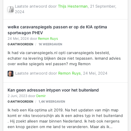
Laatste antwoord door
Thijs Hesterman
,
21 September,
2024
welke caravanspiegels passen er op de KIA optima
sportwagon PHEV
24 Mei, 2024
door
Remon Ruys
0
ANTWOORDEN
1K
WEERGAVEN
Ik had via carvanspiegels.nl opti carvanspiegels besteld,
echater na levering blijken deze niet tepassen. Iemand advies
over welke spiegels wel passen? mvg Remon
Laatste antwoord door
Remon Ruys
,
24 Mei, 2024
Kan geen adressen intypen voor het buitenland
2 Juni, 2023
door
Demir
0
ANTWOORDEN
1,4K
WEERGAVEN
Ik heb een Kia optima uit 2019. Na het updaten van mijn map
komt er niks tevoorschijn als ik een adres typ in het buitenland
. Hij zoekt alleen maar binnen Nederland. Ik heb ook nergens
een knop gezien om me land te veranderen. Maar als ik