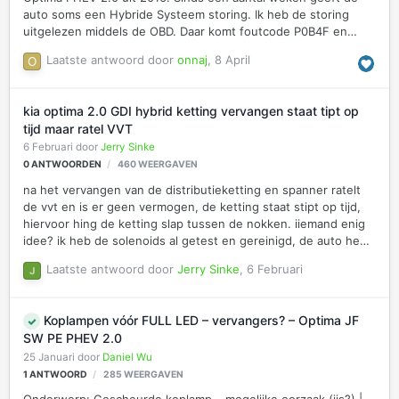
auto soms een Hybride Systeem storing. Ik heb de storing
uitgelezen middels de OBD. Daar komt foutcode P0B4F en
P1B25. Dit gebeurt altijd tijdens het rijden. De accu wordt dan
Laatste antwoord door
onnaj
,
8 April
niet meer geladen tijden het rijden, de 2 pijltjes icoon van
regenereren knippert en het motor lampje brand. De motor
houd in en loopt dan heel onregelmatig. Ik ben bij de dealer
kia optima 2.0 GDI hybrid ketting vervangen staat tipt op
geweest en die zeggen er niks aan te kunnen doen. Ze
tijd maar ratel VVT
hebben de accu getest en de SOH zou nog maar 60% zijn.
6 Februari
door
Jerry Sinke
Verhaal was dat daardoor het onderlinge spanningsverschil per
0
ANTWOORDEN
460
WEERGAVEN
cel te grote verschil…
na het vervangen van de distributieketting en spanner ratelt
de vvt en is er geen vermogen, de ketting staat stipt op tijd,
hiervoor hing de ketting slap tussen de nokken. iiemand enig
idee? ik heb de solenoids al getest en gereinigd, de auto heeft
een nieuwe olie filter en olie HELP
Laatste antwoord door
Jerry Sinke
,
6 Februari
Koplampen vóór FULL LED – vervangers? – Optima JF
SW PE PHEV 2.0
25 Januari
door
Daniel Wu
1
ANTWOORD
285
WEERGAVEN