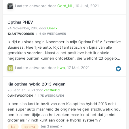
Laatste antwoord door
Gerd_NL
,
10 Juni, 2021
Optima PHEV
24 November, 2016
door
Obelix
12
ANTWOORDEN
6,9K
WEERGAVEN
Ik rijd nu sinds begin November in mijn Optima PHEV Executive
Business. Heerlijke auto. Rijdt fantastisch en bijna van alle
gemakken voorzien. Naast al het positieve heb ik enkele
negatieve punten kunnen ontdekken, die wellicht tzt opgelost
gaan worden. Apple Carplay werkt nog niet, dit wordt komend
Laatste antwoord door
hwa
,
17 Mei, 2021
jaar Q1 verwacht Voice control werkt helemaal niet. Ik krijg een
wazige Android melding in mijn scherm.. Het is me onduidelijk
od coasting guide system ooit gaat werken. Hierin verschillen
Kia optima hybrid 2013 velgen
de verschillende sites van mening, en mijn Kia dealer heeft er
28 Februari, 2021
door
Zecthekid
nog nooit van gehoord. en het is nog steed niet gelukt om in
0
ANTWOORDEN
1,7K
WEERGAVEN
te loggen op Mijnkia. …
Ik ben sins kort in bezit van een Kia optima hybrid 2013 echt
een super auto maar vind de originele velgen afschuwelijk nou
ben ik al een tijdje aan het zoeken maar klopt het dat je niet
groter als 17 inch kunt aan door je hybrid systeem ?
(en 3 meer)
kia
optima