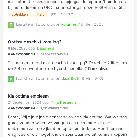
dat het motormanagement lampje gaat knipperen/branden en
bij het uitlezen via OBD2 connector gaf deze P0304 aan. Dit
betekend misfire in cilinder 4. Dit gebeurde elke keer als ik het
(en 2 meer)
optrekken
hard
gaspedaal (bijna) helemaal in trapte. Mijn vraag is vooral of
Laatste antwoord door
Robinhe
,
19 Mei, 2025
iemand hier ervaring mee heeft wat dit is en waarom dit alleen
gebeurd bij hard optrekken met volgas. Met vriendelijke groet,
Robin
Optima geschikt voor lpg?
8 Mei, 2025
door
klaas1976
0
ANTWOORDEN
328
WEERGAVEN
Zijn de eerste optimas geschikt voor lpg? Zowel de 2 liters als
de 2.4 en eventueel de hybrid modellen? Dank alvast
Laatste antwoord door
klaas1976
,
8 Mei, 2025
Kia optima embleem
21 September, 2024
door
Thijs Hesterman
4
ANTWOORDEN
1,2K
WEERGAVEN
Beste, Wij zijn bijna eigenaren van een kia optima. Wat we nog
graag zouden willen vervangen aan deze auto zijn de
emblemen aan de zijkant en op de achterklep. Heeft iemand
enig idee of dit mogelijk is en zoja waar we dit kunnen kopen?