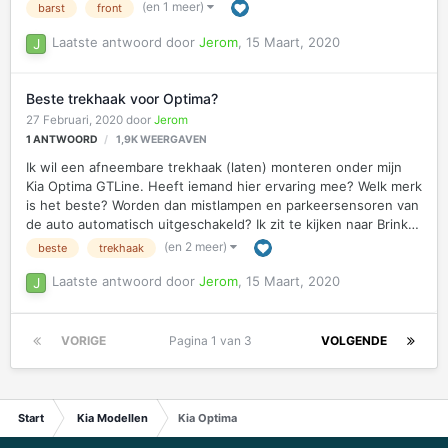
doorzichtig plaatje zit. Mijn vraag is dit of dit klopt? Hoeft niet
(en 1 meer)
barst
front
de hele camera vervangen te worden. maar kan volstaan
worden met het vervangen van het doorzichtige kapje? En
Laatste antwoord door
Jerom
,
15 Maart, 2020
zoja, waar kan dit besteld worden? De camera werkt verder
gewoon goed, maar met de barst zichtbaar in beeld.
Beste trekhaak voor Optima?
27 Februari, 2020
door
Jerom
1
ANTWOORD
1,9K
WEERGAVEN
Ik wil een afneembare trekhaak (laten) monteren onder mijn
Kia Optima GTLine. Heeft iemand hier ervaring mee? Welk merk
is het beste? Worden dan mistlampen en parkeersensoren van
de auto automatisch uitgeschakeld? Ik zit te kijken naar Brink
en GDW. Zijn er ook elektrisch wegklapbare varianten voor de
(en 2 meer)
beste
trekhaak
Optima? Ik heb ze nog niet kunnen vinden nl.
Laatste antwoord door
Jerom
,
15 Maart, 2020
VORIGE
Pagina 1 van 3
VOLGENDE
Start
Kia Modellen
Kia Optima