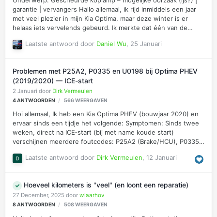
Onderwerp: Gescheurde koplamp – mogelijke oorzaak (ijs?) |
garantie | vervangers Hallo allemaal, ik rijd inmiddels een jaar
met veel plezier in mijn Kia Optima, maar deze winter is er
helaas iets vervelends gebeurd. Ik merkte dat één van de
koplampen van binnen beslagen is, en bij nader inspecteren
Laatste antwoord door
Daniel Wu
,
25 Januari
(een soort “zoek de verschillen”) ontdekte ik een klein
scheurtje in de lens, zichtbaar op de bijgevoegde foto’s.
https://photos.app.goo.gl/PZDeMA2E1yxQrz7J9 Mijn
Problemen met P25A2, P0335 en U0198 bij Optima PHEV
vermoeden is dat ijs de oorzaak kan zijn geweest – mogelijk is
(2019/2020) — ICE-start
er vocht tussen gekomen dat bij vorst is uitgezet en zo het
2 Januari
door
Dirk Vermeulen
kunststof heeft doen barsten. Ik heb hierover een paar
4
ANTWOORDEN
566
WEERGAVEN
vragen: …
Hoi allemaal, Ik heb een Kia Optima PHEV (bouwjaar 2020) en
ervaar sinds een tijdje het volgende: Symptomen: Sinds twee
weken, direct na ICE‑start (bij met name koude start)
verschijnen meerdere foutcodes: P25A2 (Brake/HCU), P0335
(Crankshaft sensor) en U0198 (Telematics lost communication)
Laatste antwoord door
Dirk Vermeulen
,
12 Januari
Tegelijk gaan waarschuwingen aan voor traction control, ESC,
cruise control en anti-collision systemen Na DTC wissen kan ik
gerust de hele dag rijden zonder fouten, merk niets aan de
Hoeveel kilometers is "veel" (en loont een reparatie)
auto, alles werkt prima. Problemen lijken gecorrigeerd als ik
27 December, 2025
door
wlaarhov
ICE start vermijd, bijvoorbeeld geen verwarming gebruiken of
8
ANTWOORDEN
508
WEERGAVEN
HEV-knop niet indrukken. De 12V accu is recent …