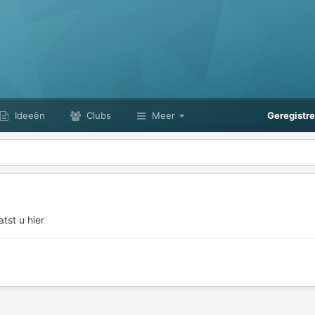
Ideeën
Clubs
Meer
Geregistr
tst u hier