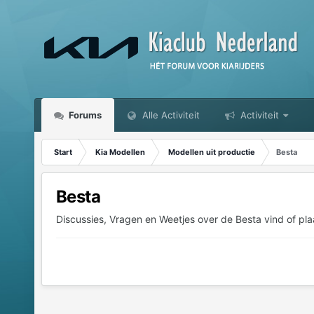
Forums
Alle Activiteit
Activiteit
Start
Kia Modellen
Modellen uit productie
Besta
Besta
Discussies, Vragen en Weetjes over de Besta vind of plaa