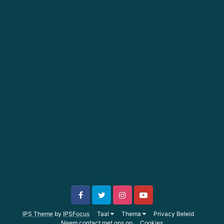
IPS Theme
by
IPSFocus
Taal
Thema
Privacy Beleid
Neem contact met ons op
Cookies