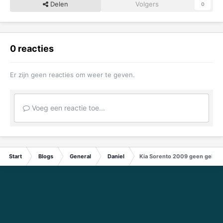
Delen
Volgers
0
0 reacties
Er zijn geen reacties om weer te geven.
Voeg een reactie toe...
Start
Blogs
General
Daniel
Kia Sorento 2009 geen geluid u