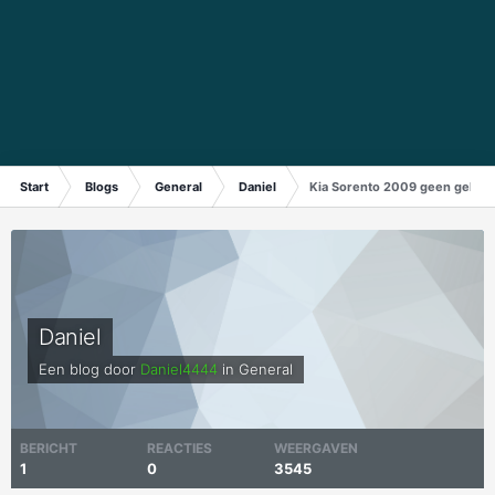
Start
Blogs
General
Daniel
Kia Sorento 2009 geen geluid u
Daniel
Een blog door
Daniel4444
in
General
BERICHT
REACTIES
WEERGAVEN
1
0
3545