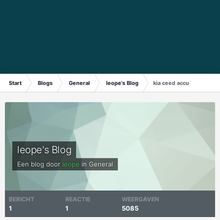
Start
Blogs
General
leope's Blog
kia ceed accu
leope's Blog
Een blog door
leope
in
General
BERICHT
REACTIE
WEERGAVEN
1
1
5085