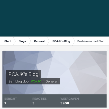
Start
Blogs
General
PCAJK's Blog
Problemen met Start-s
PCAJK's Blog
Een blog door
PCAJK
in
General
BERICHT
REACTIES
WEERGAVEN
1
3
3906