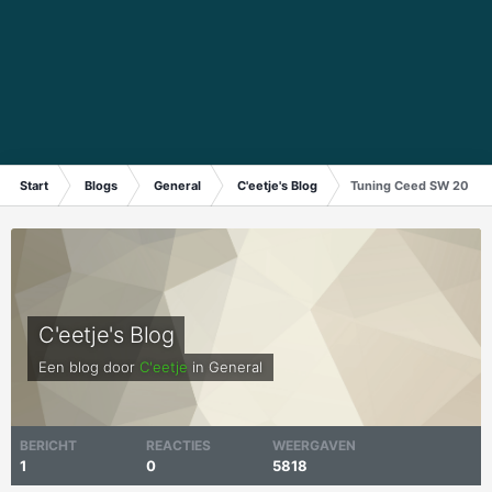
Start
Blogs
General
C'eetje's Blog
Tuning Ceed SW 2007 v
C'eetje's Blog
Een blog door
C'eetje
in
General
BERICHT
REACTIES
WEERGAVEN
1
0
5818