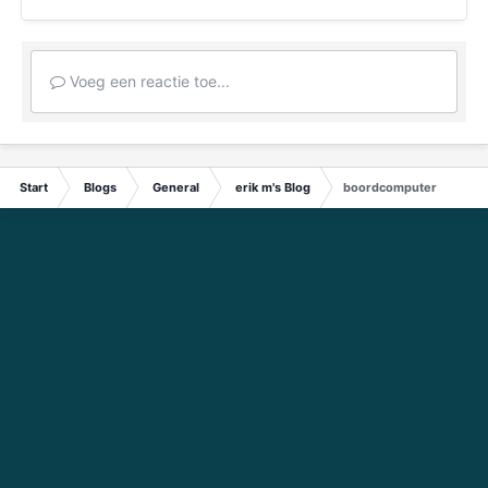
Voeg een reactie toe...
Start
Blogs
General
erik m's Blog
boordcomputer