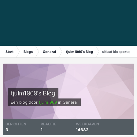
Start
Blogs
General
tjulm1969's Blog
uitlaat kia sportage
tjulm1969's Blog
Een blog door
tjulm1969
in
General
BERICHTEN
REACTIE
WEERGAVEN
3
1
14682