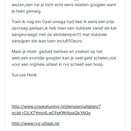
wezen,dan zal je toch echt eens moeten googlen want
je hebt genoeg.
Toen ik nog mn Opel omega had heb ik eens een prijs
opvraag gedaan,ik heb toen een dubbele vanaf de kat
aangevraagd met de einddemper(1) met dubbele
sierpijpen die was toen inclu650euro.
Maar je moet geduld hebben en zoeken op het
web,een avondje googlen kan je veel geld schelen,ook
voor een orginele uitlaat in rvs scheelt een hoop.
Succes Henk
http://www.crooketuning.nl/diensten/uitlaten/?
gclid=CILX7Ymq4LwCFeKWtAodQkYAGg
http://www.rvs-uitlaat.nl/