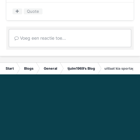
Quote
Voeg een reactie toe...
Start
Blogs
General
tjulm1969's Blog
uitlaat kia sportage