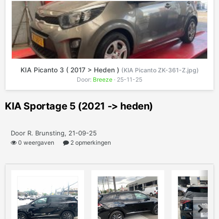
KIA Picanto 3 ( 2017 > Heden )
(KIA Picanto ZK-361-Z.jpg)
Door:
Breeze
· 25-11-25
KIA Sportage 5 (2021 -> heden)
Door R. Brunsting, 21-09-25
0 weergaven
2 opmerkingen