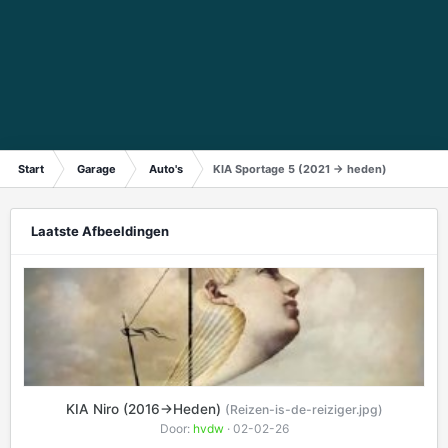
Start
Garage
Auto's
KIA Sportage 5 (2021 -> heden)
Laatste Afbeeldingen
KIA Niro (2016->Heden)
(Reizen-is-de-reiziger.jpg)
Door:
hvdw
· 02-02-26