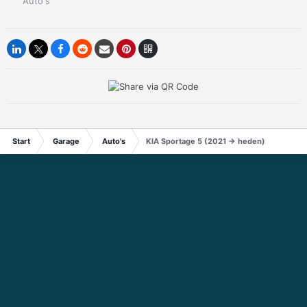
Auto's
IP.Board Collections by DevFuse
Start
Garage
Auto's
KIA Sportage 5 (2021 -> heden)