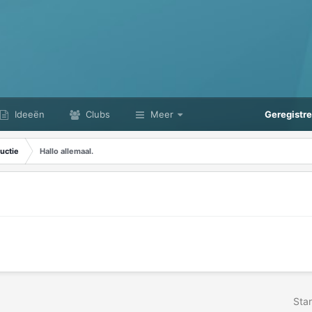
Ideeën
Clubs
Meer
Geregistr
uctie
Hallo allemaal.
Star