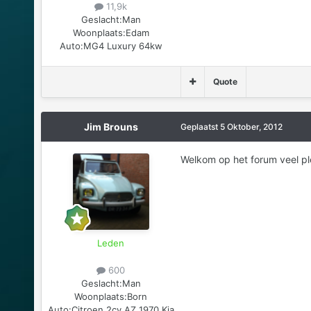
11,9k
Geslacht:
Man
Woonplaats:
Edam
Auto:
MG4 Luxury 64kw
Quote
Jim Brouns
Geplaatst
5 Oktober, 2012
Welkom op het forum veel ple
Leden
600
Geslacht:
Man
Woonplaats:
Born
Auto:
Citroen 2cv AZ 1970 Kia