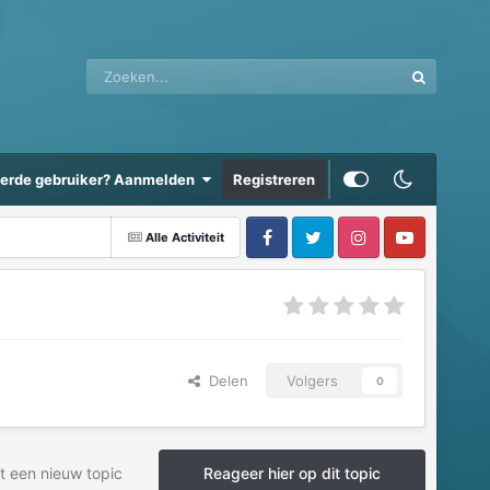
eerde gebruiker? Aanmelden
Registreren
Alle Activiteit
Delen
Volgers
0
t een nieuw topic
Reageer hier op dit topic