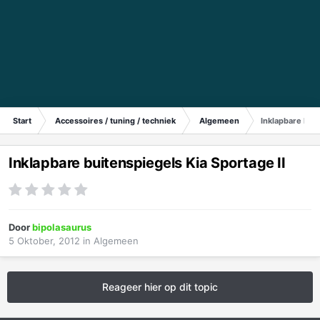
Start
Accessoires / tuning / techniek
Algemeen
Inklapbare buit
Inklapbare buitenspiegels Kia Sportage II
Door
bipolasaurus
5 Oktober, 2012
in
Algemeen
Reageer hier op dit topic