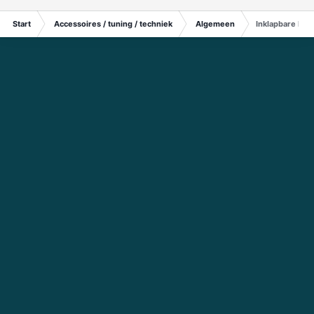
Start
Accessoires / tuning / techniek
Algemeen
Inklapbare buit