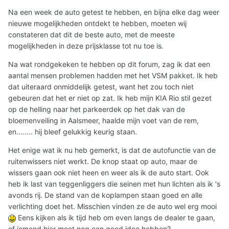
Na een week de auto getest te hebben, en bijna elke dag weer
nieuwe mogelijkheden ontdekt te hebben, moeten wij
constateren dat dit de beste auto, met de meeste
mogelijkheden in deze prijsklasse tot nu toe is.
Na wat rondgekeken te hebben op dit forum, zag ik dat een
aantal mensen problemen hadden met het VSM pakket. Ik heb
dat uiteraard onmiddelijk getest, want het zou toch niet
gebeuren dat het er niet op zat. Ik heb mijn KIA Rio stil gezet
op de helling naar het parkeerdek op het dak van de
bloemenveiling in Aalsmeer, haalde mijn voet van de rem,
en........ hij bleef gelukkig keurig staan.
Het enige wat ik nu heb gemerkt, is dat de autofunctie van de
ruitenwissers niet werkt. De knop staat op auto, maar de
wissers gaan ook niet heen en weer als ik de auto start. Ook
heb ik last van teggenliggers die seinen met hun lichten als ik 's
avonds rij. De stand van de koplampen staan goed en alle
verlichting doet het. Misschien vinden ze de auto wel erg mooi
Eens kijken als ik tijd heb om even langs de dealer te gaan,
of iemand hier moet nog een goed idee hebben?