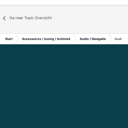
Ga naar Topic Overzicht
Start
Accessoires / tuning / techniek
Audio / Navigatie
Audio in