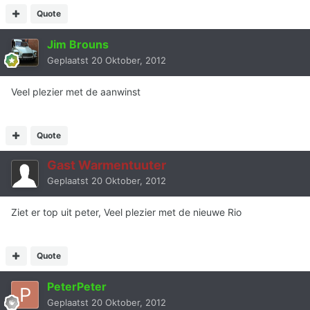
Quote
Jim Brouns
Geplaatst
20 Oktober, 2012
Veel plezier met de aanwinst
Quote
Gast Warmentuuter
Geplaatst
20 Oktober, 2012
Ziet er top uit peter, Veel plezier met de nieuwe Rio
Quote
PeterPeter
Geplaatst
20 Oktober, 2012