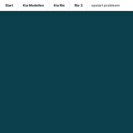
Start
Kia Modellen
Kia Rio
Rio 3
opstart probleem