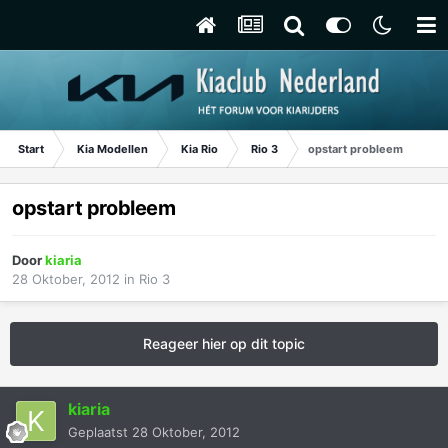
Start
Kia Modellen
Kia Rio
Rio 3
opstart probleem
opstart probleem
Door
kiaria
28 Oktober, 2012
in
Rio 3
Reageer hier op dit topic
kiaria
Geplaatst
28 Oktober, 2012