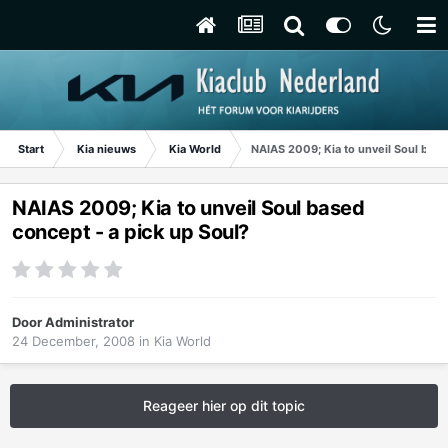
Start
Kia nieuws
Kia World
NAIAS 2009; Kia to unveil Soul base
NAIAS 2009; Kia to unveil Soul based
concept - a pick up Soul?
Door
Administrator
24 December, 2008
in
Kia World
Reageer hier op dit topic