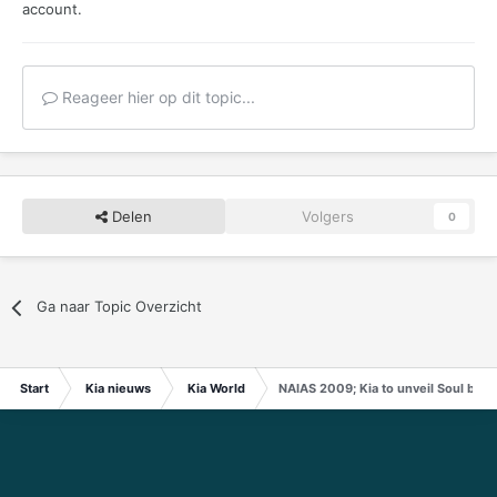
account.
Reageer hier op dit topic...
Delen
Volgers
0
Ga naar Topic Overzicht
Start
Kia nieuws
Kia World
NAIAS 2009; Kia to unveil Soul base