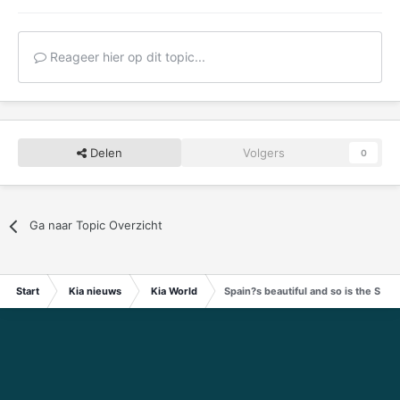
Reageer hier op dit topic...
Delen
Volgers
0
Ga naar Topic Overzicht
Start
Kia nieuws
Kia World
Spain?s beautiful and so is the Soul!