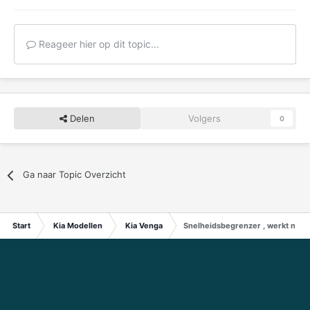
Reageer hier op dit topic...
Delen
Volgers
0
Ga naar Topic Overzicht
Start
Kia Modellen
Kia Venga
Snelheidsbegrenzer , werkt niet?