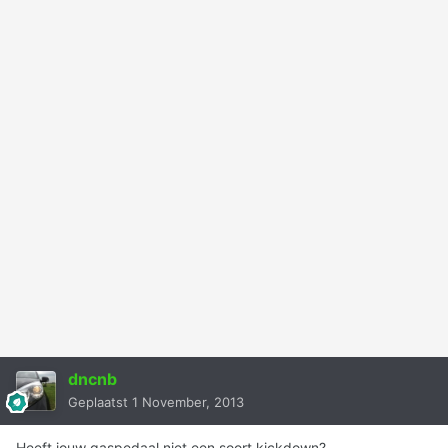
dncnb
Geplaatst
1 November, 2013
Heeft jouw gaspedaal niet een soort kickdown?