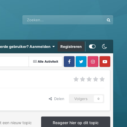
eerde gebruiker? Aanmelden
Registreren
Alle Activiteit
Delen
Volgers
0
t een nieuw topic
Reageer hier op dit topic