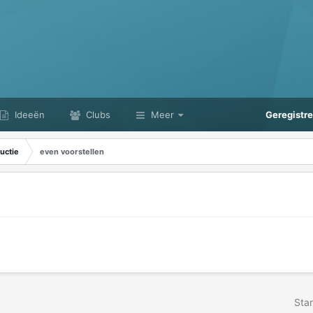
Ideeën
Clubs
Meer
Geregistr
uctie
even voorstellen
Star