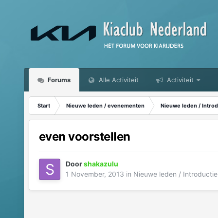
Forums
Alle Activiteit
Activiteit
Start
Nieuwe leden / evenementen
Nieuwe leden / Introd
even voorstellen
Door
shakazulu
1 November, 2013
in
Nieuwe leden / Introductie