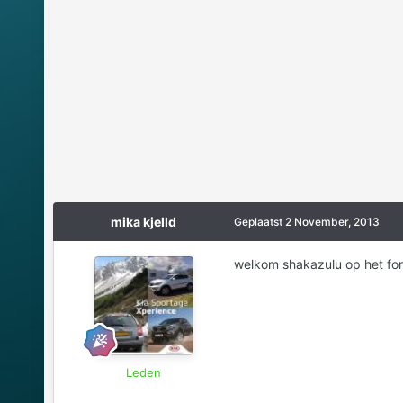
mika kjelld
Geplaatst
2 November, 2013
welkom shakazulu op het for
Leden