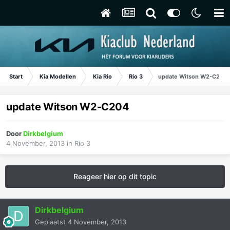
Start
Kia Modellen
Kia Rio
Rio 3
update Witson W2-C204
update Witson W2-C204
Door
Dirkbelgium
4 November, 2013
in
Rio 3
Reageer hier op dit topic
Dirkbelgium
Geplaatst
4 November, 2013