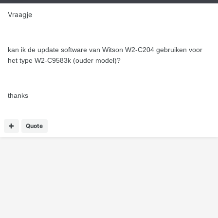
Vraagje
kan ik
de
u
pd
ate software van
Witson W2-C204
gebruiken voor
het ty
p
e W2-C9583k (ouder
m
odel)
?
thanks
Quote