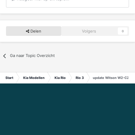
Delen
Volgers
0
Ga naar Topic Overzicht
Start
Kia Modellen
Kia Rio
Rio 3
update Witson W2-C204