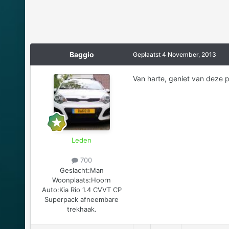
Baggio
Geplaatst
4 November, 2013
Van harte, geniet van deze p
Leden
700
Geslacht:
Man
Woonplaats:
Hoorn
Auto:
Kia Rio 1.4 CVVT CP
Superpack afneembare
trekhaak.