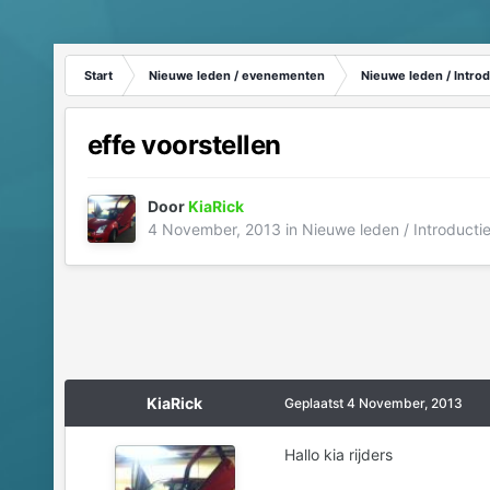
Start
Nieuwe leden / evenementen
Nieuwe leden / Introd
effe voorstellen
Door
KiaRick
4 November, 2013
in
Nieuwe leden / Introducti
KiaRick
Geplaatst
4 November, 2013
Hallo kia rijders