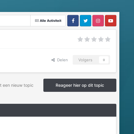
Alle Activiteit
Delen
Volgers
0
t een nieuw topic
Reageer hier op dit topic