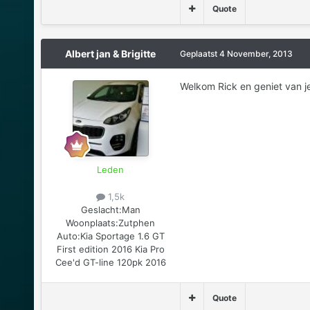
Quote
Albert jan & Brigitte
Geplaatst
4 November, 2013
Welkom Rick en geniet van j
Leden
1,5k
Geslacht:
Man
Woonplaats:
Zutphen
Auto:
Kia Sportage 1.6 GT
First edition 2016 Kia Pro
Cee'd GT-line 120pk 2016
Quote