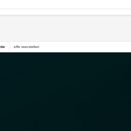
tie
effe voorstellen