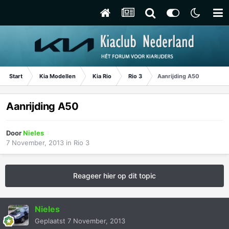
Start
Kia Modellen
Kia Rio
Rio 3
Aanrijding A50
Aanrijding A50
Door
Nieles
7 November, 2013
in
Rio 3
Reageer hier op dit topic
Nieles
Geplaatst
7 November, 2013