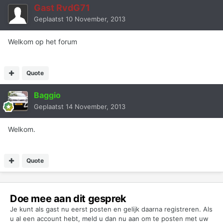
Gast RvdG71
Geplaatst
10 November, 2013
Welkom op het forum
Quote
Baggio
Geplaatst
14 November, 2013
Welkom.
Quote
Doe mee aan dit gesprek
Je kunt als gast nu eerst posten en gelijk daarna registreren. Als
u al een account hebt,
meld u dan nu aan
om te posten met uw