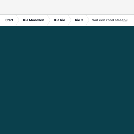
Start
Kia Modellen
Kia Rio
Rio 3
Wat een rood streepje al 