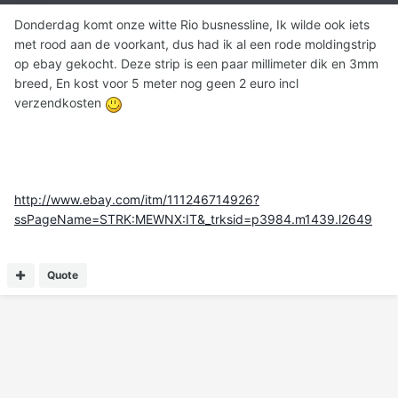
Donderdag komt onze witte Rio busnessline, Ik wilde ook iets
met rood aan de voorkant, dus had ik al een rode moldingstrip
op ebay gekocht. Deze strip is een paar millimeter dik en 3mm
breed, En kost voor 5 meter nog geen 2 euro incl
verzendkosten
http://www.ebay.com/itm/111246714926?
ssPageName=STRK:MEWNX:IT&_trksid=p3984.m1439.l2649
Quote