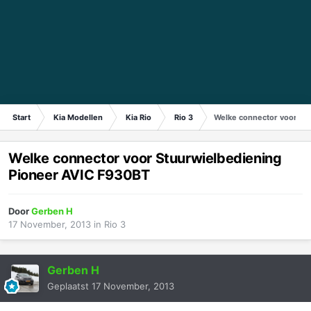
Start
Kia Modellen
Kia Rio
Rio 3
Welke connector voor St
Welke connector voor Stuurwielbediening
Pioneer AVIC F930BT
Door
Gerben H
17 November, 2013
in
Rio 3
Gerben H
Geplaatst
17 November, 2013