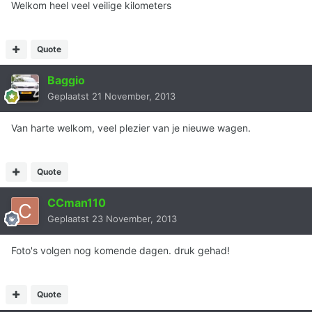
Welkom heel veel veilige kilometers
Quote
Baggio
Geplaatst
21 November, 2013
Van harte welkom, veel plezier van je nieuwe wagen.
Quote
CCman110
Geplaatst
23 November, 2013
Foto's volgen nog komende dagen. druk gehad!
Quote