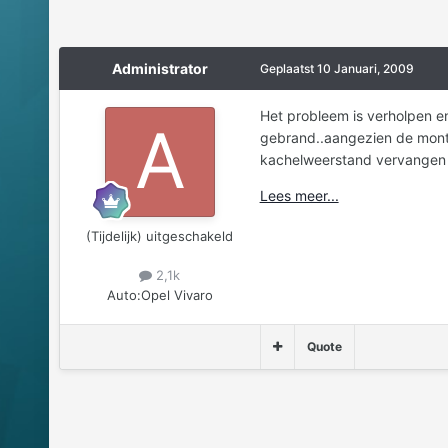
Administrator
Geplaatst
10 Januari, 2009
Het probleem is verholpen e
gebrand..aangezien de monteu
kachelweerstand vervangen we
Lees meer...
(Tijdelijk) uitgeschakeld
2,1k
Auto:
Opel Vivaro
Quote