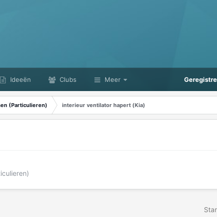
Ideeën
Clubs
Meer
Geregistr
n (Particulieren)
interieur ventilator hapert (Kia)
culieren)
Star