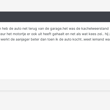
n heb de auto net terug van de garage.het was de kachelweerstand di
r het motortje er ook uit heeft gehaalt en net als wat kees zei.. hij
rkt de aanjager beter dan toen ik de auto kocht..weet iemand waar d