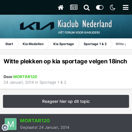
Start
Kia Modellen
Kia Sportage
Sportage 1 & 2
Witte plek
Witte plekken op kia sportage velgen 18inch
Door
MORTAR120
24 Januari, 2014
in
Sportage 1 & 2
Reageer hier op dit topic
MORTAR120
Geplaatst
24 Januari, 2014