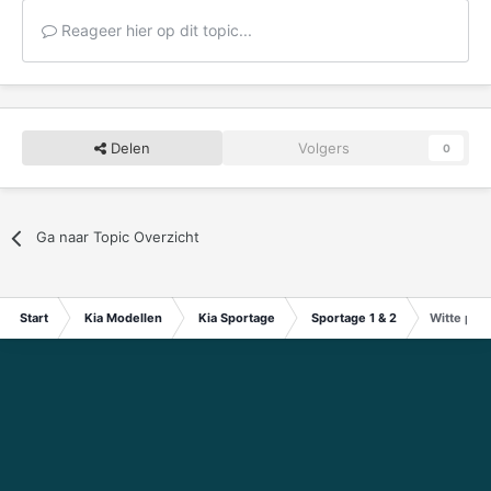
Reageer hier op dit topic...
Delen
Volgers
0
Ga naar Topic Overzicht
Start
Kia Modellen
Kia Sportage
Sportage 1 & 2
Witte plek