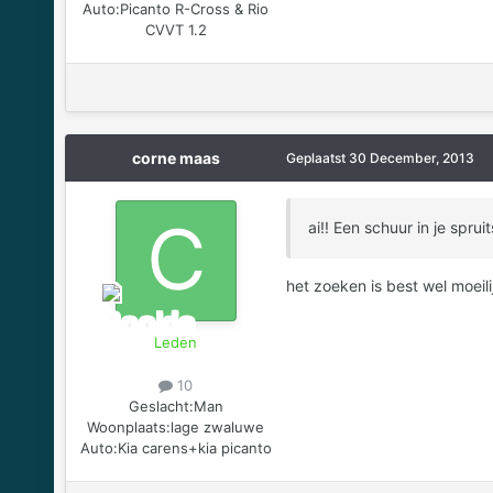
Auto:
Picanto R-Cross & Rio
CVVT 1.2
corne maas
Geplaatst
30 December, 2013
ai!! Een schuur in je sprui
het zoeken is best wel moeil
Leden
10
Geslacht:
Man
Woonplaats:
lage zwaluwe
Auto:
Kia carens+kia picanto