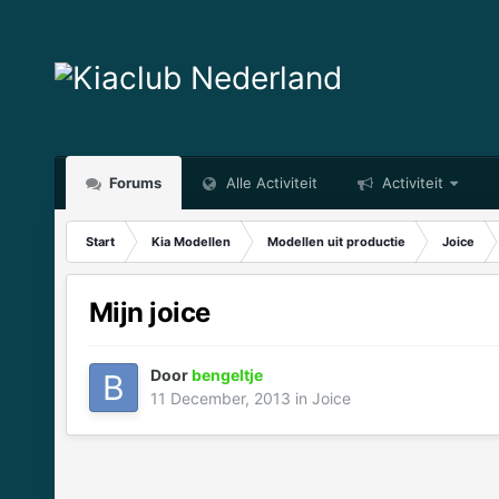
Forums
Alle Activiteit
Activiteit
Start
Kia Modellen
Modellen uit productie
Joice
Mijn joice
Door
bengeltje
11 December, 2013
in
Joice