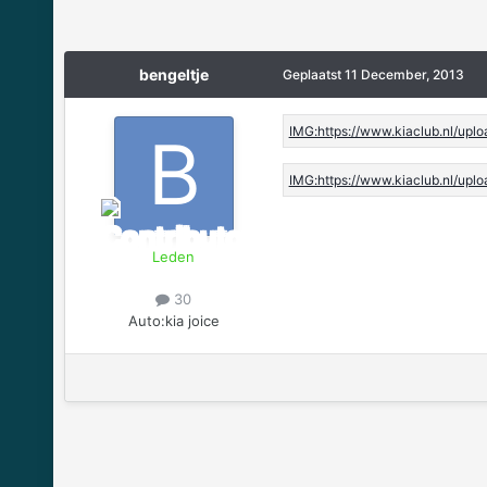
bengeltje
Geplaatst
11 December, 2013
Leden
30
Auto:
kia joice