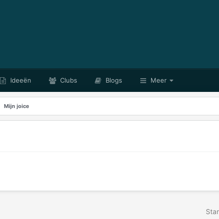
Ideeën
Clubs
Blogs
Meer
Mijn joice
Star