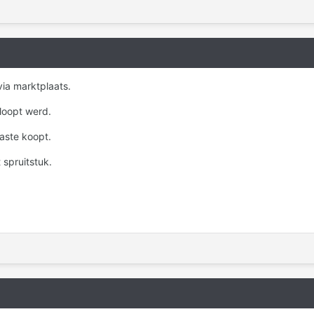
ia marktplaats.
loopt werd.
laste koopt.
 spruitstuk.