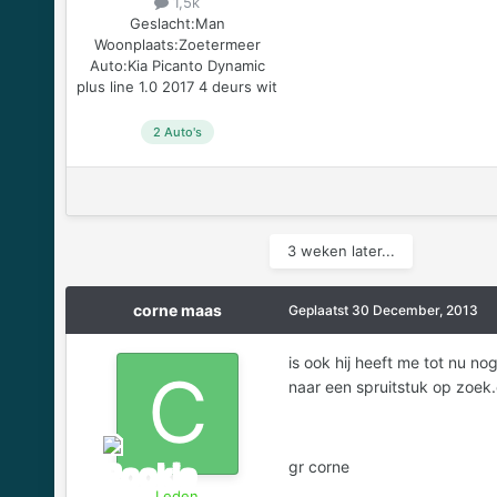
1,5k
Geslacht:
Man
Woonplaats:
Zoetermeer
Auto:
Kia Picanto Dynamic
plus line 1.0 2017 4 deurs wit
2 Auto's
3 weken later...
corne maas
Geplaatst
30 December, 2013
is ook hij heeft me tot nu no
naar een spruitstuk op zoek.e
gr corne
Leden