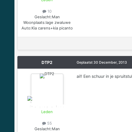
10
Geslacht:
Man
Woonplaats:
lage zwaluwe
Auto:
Kia carens+kia picanto
DTP2
Geplaatst
30 December, 2013
ai!! Een schuur in je spruitstu
Leden
55
Geslacht:
Man