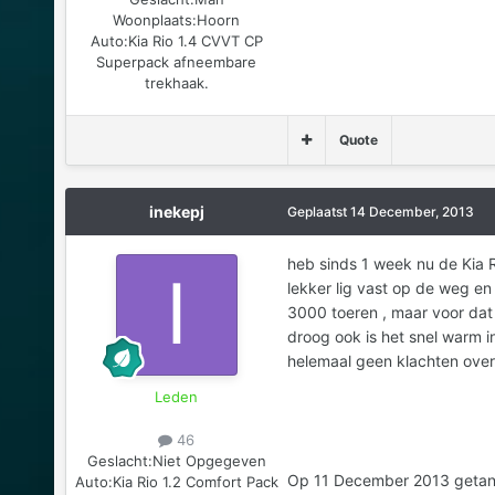
Woonplaats:
Hoorn
Auto:
Kia Rio 1.4 CVVT CP
Superpack afneembare
trekhaak.
Quote
inekepj
Geplaatst
14 December, 2013
heb sinds 1 week nu de Kia R
lekker lig vast op de weg en 
3000 toeren , maar voor dat j
droog ook is het snel warm in
helemaal geen klachten over
Leden
46
Geslacht:
Niet Opgegeven
Op 11 December 2013 getankt
Auto:
Kia Rio 1.2 Comfort Pack