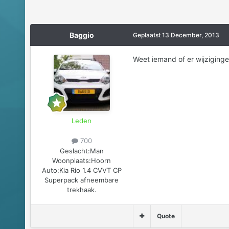
Baggio
Geplaatst
13 December, 2013
Weet iemand of er wijziginge
Leden
700
Geslacht:
Man
Woonplaats:
Hoorn
Auto:
Kia Rio 1.4 CVVT CP
Superpack afneembare
trekhaak.
Quote