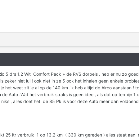
io 5 drs 1.2 Wit Comfort Pack + de RVS dorpels . heb er nu zo goede
is zeker niet lui ! ook niet in ze 5 ook het inhalen geen enkele proble
e het weet zit je al op de 140 km .ik heb altijd de Airco aanstaan ! to
 de Auto .Wat het verbruik straks is geen idee , als dat op termijn 1 o
 niks , alles doet het de 85 Pk is voor deze Auto meer dan voldoend
 25 ltr verbruik 1 op 13.2 km ( 330 km gereden ) alles staat aan