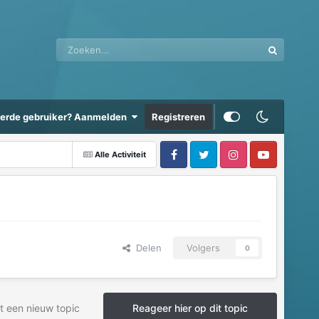
eerde gebruiker? Aanmelden
Registreren
Alle Activiteit
Delen
Volgers
0
t een nieuw topic
Reageer hier op dit topic