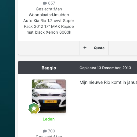
657
Geslacht:
Man
Woonplaats:
IJmuiden
Auto:
Kia Rio 1.2 cvvt Super
Pack 2012 17" MAK Rapide
mat black Xenon 6000k
Quote
Baggio
Geplaatst
13 December, 2013
Mijn nieuwe Rio komt in janu
Leden
700
Geslacht:
Man