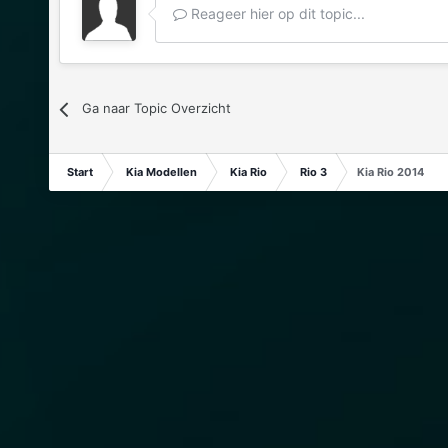
Reageer hier op dit topic...
Ga naar Topic Overzicht
Start
Kia Modellen
Kia Rio
Rio 3
Kia Rio 2014