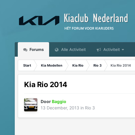
Forums
Alle Activiteit
Activiteit
Start
Kia Modellen
Kia Rio
Rio 3
Kia Rio 2014
Kia Rio 2014
Door
Baggio
13 December, 2013
in
Rio 3