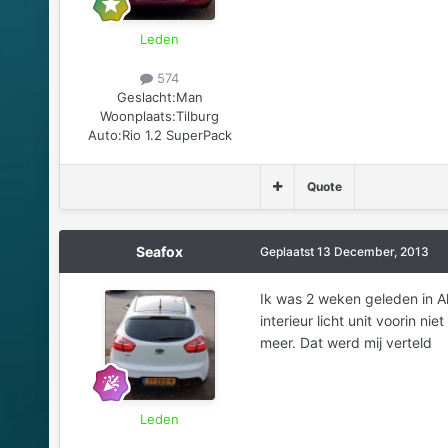
Leden
574
Geslacht:
Man
Woonplaats:
Tilburg
Auto:
Rio 1.2 SuperPack
Quote
Seafox
Geplaatst
13 December, 2013
Ik was 2 weken geleden in Ah
interieur licht unit voorin ni
meer. Dat werd mij verteld
Leden