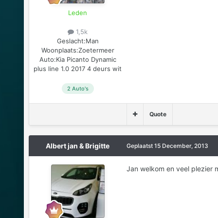
Leden
1,5k
Geslacht:
Man
Woonplaats:
Zoetermeer
Auto:
Kia Picanto Dynamic
plus line 1.0 2017 4 deurs wit
2 Auto's
Quote
Albert jan & Brigitte
Geplaatst
15 December, 2013
Jan welkom en veel plezier 