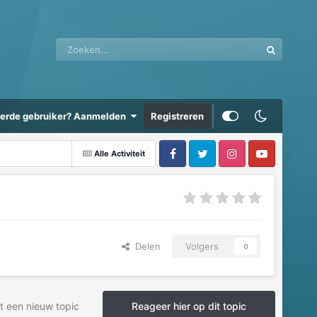
eerde gebruiker? Aanmelden
Registreren
Alle Activiteit
Delen
Volgers
0
t een nieuw topic
Reageer hier op dit topic