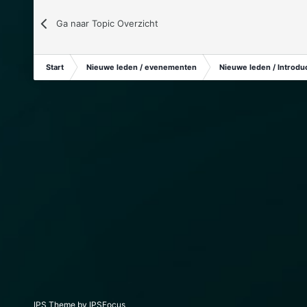
Ga naar Topic Overzicht
Start
Nieuwe leden / evenementen
Nieuwe leden / Introduc
IPS Theme
by
IPSFocus