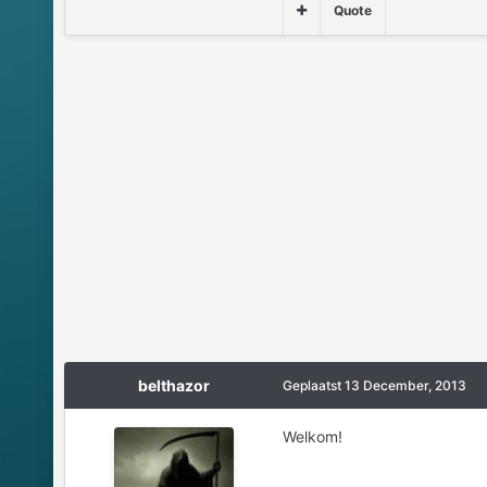
Quote
belthazor
Geplaatst
13 December, 2013
Welkom!