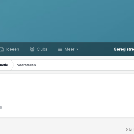
Ideeën
Clubs
Meer
Geregistr
uctie
Voorstellen
e
Star