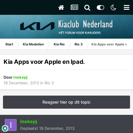
Start
Kia Modellen
Kia Rio
Rio 3
Kia Apps voor Apple en I
Kia Apps voor Apple en Ipad.
Door
inekepj
18 December, 2013
in
Rio 3
Reageer hier op dit topic
inekepj
Geplaatst
18 December, 2013