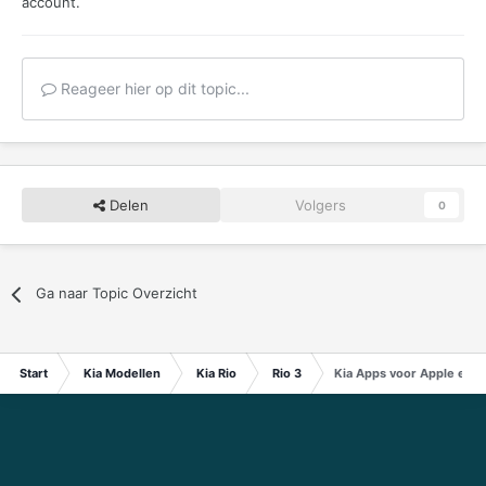
account.
Reageer hier op dit topic...
Delen
Volgers
0
Ga naar Topic Overzicht
Start
Kia Modellen
Kia Rio
Rio 3
Kia Apps voor Apple en I