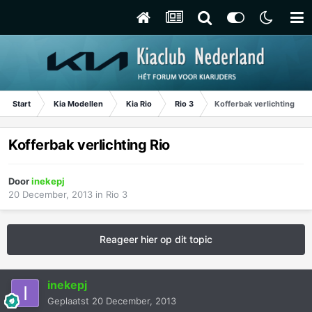
Start
Kia Modellen
Kia Rio
Rio 3
Kofferbak verlichting Rio
Kofferbak verlichting Rio
Door
inekepj
20 December, 2013
in
Rio 3
Reageer hier op dit topic
inekepj
Geplaatst
20 December, 2013