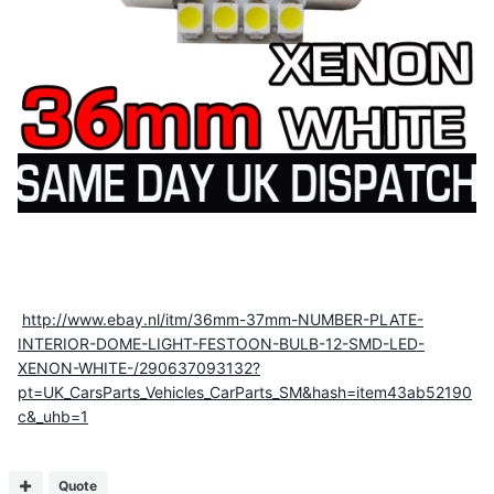
http://www.ebay.nl/itm/36mm-37mm-NUMBER-PLATE-
INTERIOR-DOME-LIGHT-FESTOON-BULB-12-SMD-LED-
XENON-WHITE-/290637093132?
pt=UK_CarsParts_Vehicles_CarParts_SM&hash=item43ab52190
c&_uhb=1
Quote