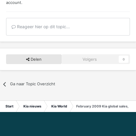
account.
Reageer hier op dit topic...
Delen
Volgers
0
Ga naar Topic Overzicht
Start
Kia nieuws
Kia World
February 2009 Kia global sales, exp