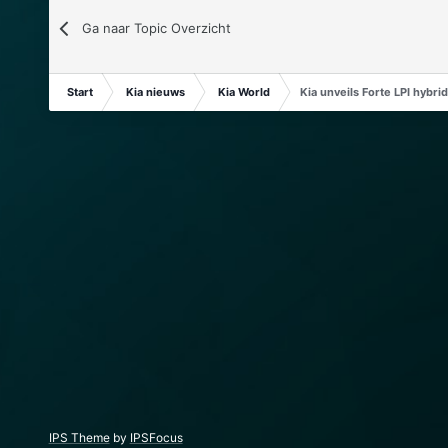
Ga naar Topic Overzicht
Start
Kia nieuws
Kia World
Kia unveils Forte LPI hybri
IPS Theme
by
IPSFocus