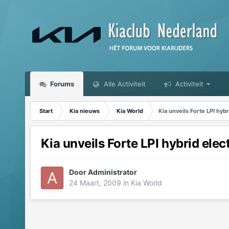
Forums
Alle Activiteit
Activiteit
Start
Kia nieuws
Kia World
Kia unveils Forte LPI hyb
Kia unveils Forte LPI hybrid elec
Door
Administrator
24 Maart, 2009
in
Kia World