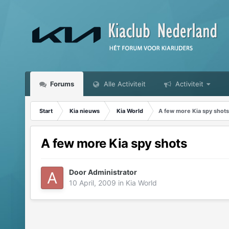
Forums
Alle Activiteit
Activiteit
Start
Kia nieuws
Kia World
A few more Kia spy shots
A few more Kia spy shots
Door
Administrator
10 April, 2009
in
Kia World