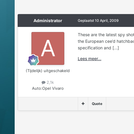
Administrator
Geplaatst
10 April, 2009
These are the latest spy sh
the European cee’d hatchback.
specification and [...]
Lees meer...
(Tijdelijk) uitgeschakeld
2,1k
Auto:
Opel Vivaro
Quote