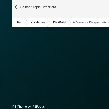
Ga naar Topic Overzicht
Start
Kia nieuws
Kia World
A few more Kia spy shots
IPS Theme
by
IPSFocus