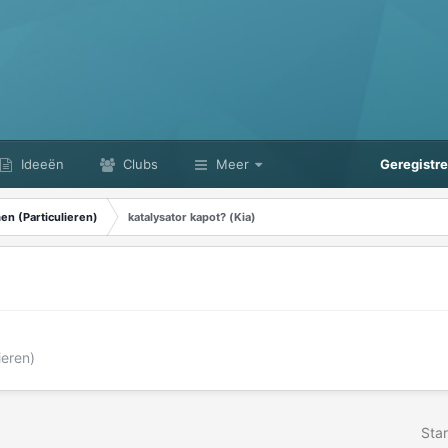
Ideeën
Clubs
Meer
Geregistr
n (Particulieren)
katalysator kapot? (Kia)
ieren)
Star