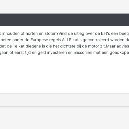
nhouden of horten en stoten?Vind de uitleg over de kat's een beetje v
moeten onder de Europese regels ALLE kat's gecontroleerd worden d
t dat de 1e kat diegene is die het dichtste bij de motor zit.Maar adv
gaan,of eerst tijd en geld investeren en misschien met een goedkop