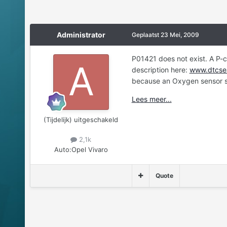
Administrator
Geplaatst
23 Mei, 2009
P01421 does not exist. A P-c
description here:
www.dtcse
because an Oxygen sensor se
Lees meer...
(Tijdelijk) uitgeschakeld
2,1k
Auto:
Opel Vivaro
Quote