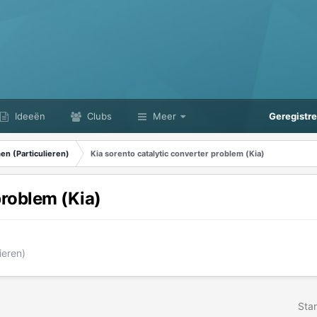
Ideeën
Clubs
Meer
Geregistr
n (Particulieren)
Kia sorento catalytic converter problem (Kia)
problem (Kia)
ieren)
Star