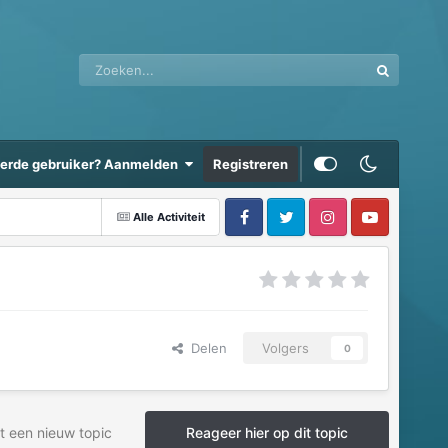
eerde gebruiker? Aanmelden
Registreren
Alle Activiteit
Delen
Volgers
0
t een nieuw topic
Reageer hier op dit topic