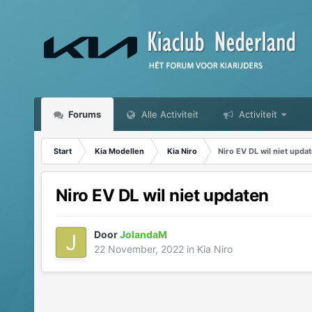
Forums
Alle Activiteit
Activiteit
Start
Kia Modellen
Kia Niro
Niro EV DL wil niet upda
Niro EV DL wil niet updaten
Door
JolandaM
22 November, 2022
in
Kia Niro