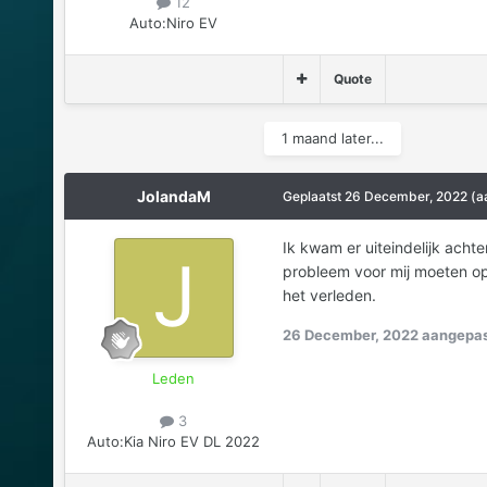
12
Auto:
Niro EV
Quote
1 maand later...
JolandaM
Geplaatst
26 December, 2022
(a
Ik kwam er uiteindelijk acht
probleem voor mij moeten opl
het verleden.
26 December, 2022
aangepas
Leden
3
Auto:
Kia Niro EV DL 2022