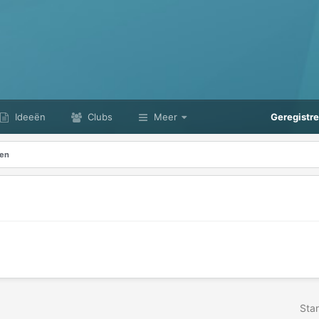
Ideeën
Clubs
Meer
Geregistr
ten
Star