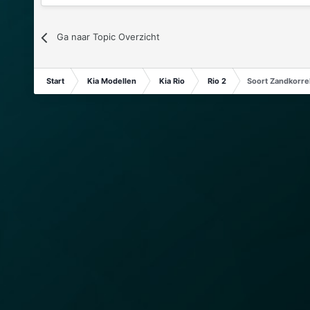
Ga naar Topic Overzicht
Start
Kia Modellen
Kia Rio
Rio 2
Soort Zandkorrel