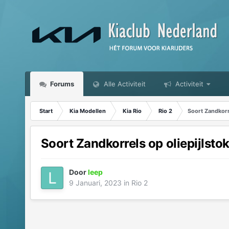
Forums
Alle Activiteit
Activiteit
Start
Kia Modellen
Kia Rio
Rio 2
Soort Zandkorre
Soort Zandkorrels op oliepijlsto
Door
leep
9 Januari, 2023
in
Rio 2