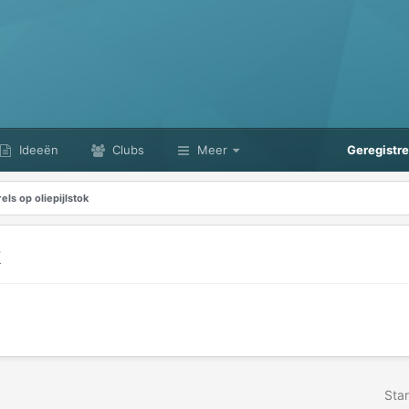
Ideeën
Clubs
Meer
Geregistr
ls op oliepijlstok
k
Star