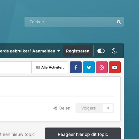
eerde gebruiker? Aanmelden
Registreren
Alle Activiteit
Delen
Volgers
0
t een nieuw topic
Reageer hier op dit topic