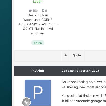
Leden
152
5
Geslacht:
Man
Woonplaats:
GOIRLE
Auto:
KIA SPORTAGE 1.6 T-
GDI GT Plusline awd
automaat
1 Auto
Quote
P. Arink
Geplaatst
13 Februari, 2023
Coulance korting op alleen he
versnellingsbak moet eronder
Kia geeft niet thuis en wil 
ik bij een vreemde garage mi