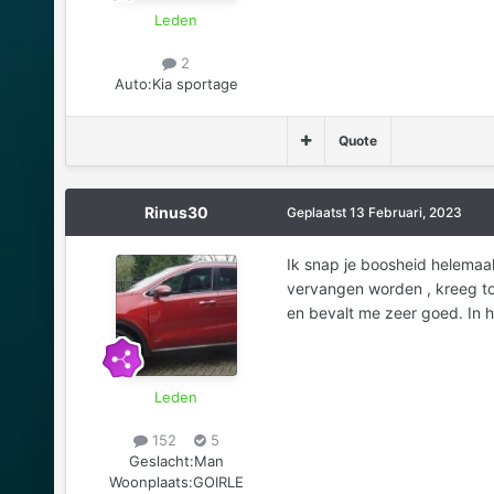
Leden
2
Auto:
Kia sportage
Quote
Rinus30
Geplaatst
13 Februari, 2023
Ik snap je boosheid helemaa
vervangen worden , kreeg to
en bevalt me zeer goed. In he
Leden
152
5
Geslacht:
Man
Woonplaats:
GOIRLE