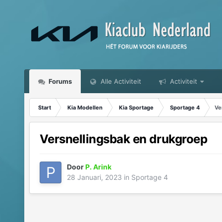
Forums
Alle Activiteit
Activiteit
Start
Kia Modellen
Kia Sportage
Sportage 4
Ve
Versnellingsbak en drukgroep
Door
P. Arink
28 Januari, 2023
in
Sportage 4