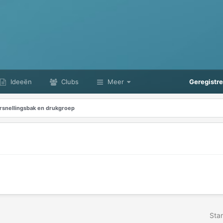
Ideeën
Clubs
Meer
Geregistr
rsnellingsbak en drukgroep
Star