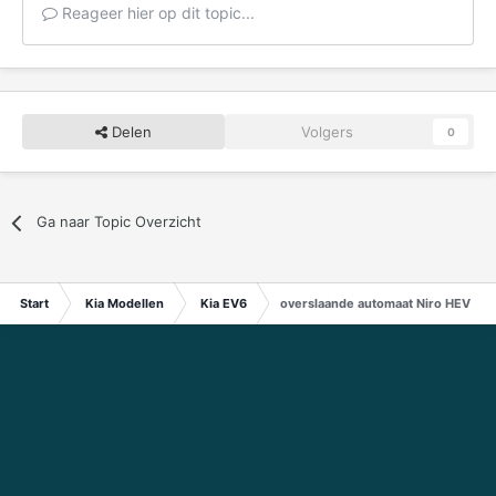
Reageer hier op dit topic...
Delen
Volgers
0
Ga naar Topic Overzicht
Start
Kia Modellen
Kia EV6
overslaande automaat Niro HEV