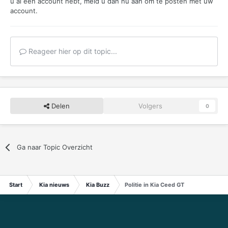
u al een account hebt,
meld u dan nu aan
om te posten met uw
account.
Reageer hier op dit topic...
Delen
Volgers
0
Ga naar Topic Overzicht
Start
Kia nieuws
Kia Buzz
Politie in Kia Ceed GT