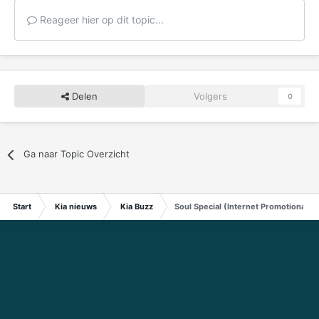
Reageer hier op dit topic...
Delen
Volgers
0
Ga naar Topic Overzicht
Start
Kia nieuws
Kia Buzz
Soul Special (Internet Promotional V